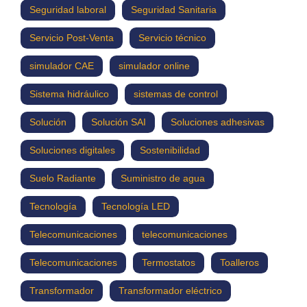
Seguridad laboral
Seguridad Sanitaria
Servicio Post-Venta
Servicio técnico
simulador CAE
simulador online
Sistema hidráulico
sistemas de control
Solución
Solución SAI
Soluciones adhesivas
Soluciones digitales
Sostenibilidad
Suelo Radiante
Suministro de agua
Tecnología
Tecnología LED
Telecomunicaciones
telecomunicaciones
Telecomunicaciones
Termostatos
Toalleros
Transformador
Transformador eléctrico