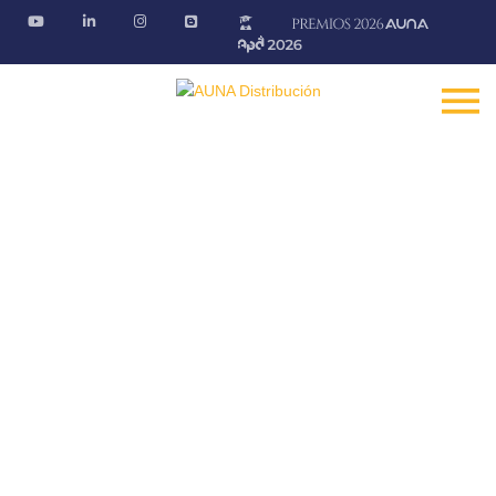
Blog AÚNA
Conectando ideas. Ofreciendo soluciones
Fontanería · Climatización · EE.RR · Electricidad
Inicio
Blog