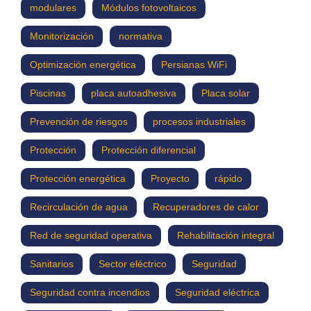
modulares
Módulos fotovoltaicos
Monitorización
normativa
Optimización energética
Persianas WiFi
Piscinas
placa autoadhesiva
Placa solar
Prevención de riesgos
procesos industriales
Protección
Protección diferencial
Protección energética
Proyecto
rápido
Recirculación de agua
Recuperadores de calor
Red de seguridad operativa
Rehabilitación integral
Sanitarios
Sector eléctrico
Seguridad
Seguridad contra incendios
Seguridad eléctrica