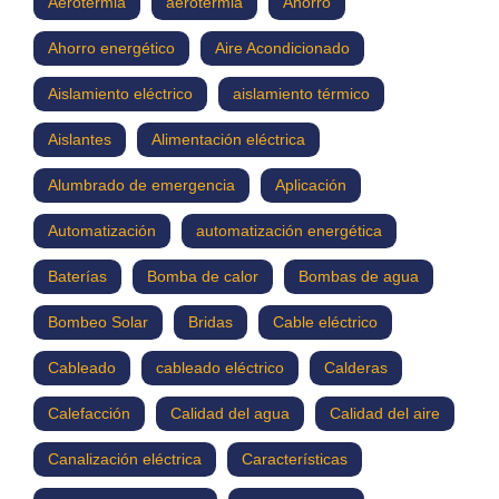
Aerotermia
aerotermia
Ahorro
Ahorro energético
Aire Acondicionado
Aislamiento eléctrico
aislamiento térmico
Aislantes
Alimentación eléctrica
Alumbrado de emergencia
Aplicación
Automatización
automatización energética
Baterías
Bomba de calor
Bombas de agua
Bombeo Solar
Bridas
Cable eléctrico
Cableado
cableado eléctrico
Calderas
Calefacción
Calidad del agua
Calidad del aire
Canalización eléctrica
Características