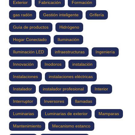
Exterior
Fabricación
Formación
gas radón
Gestión inteligente
Grifería
Guía de productos
Hidrógeno
Hogar Conectado
Iluminación
Iluminación LED
infraestructuras
Ingeniería
Innovación
Inodoros
instalación
Instalaciones
instalaciones eléctricas
Instalador
instalador profesional
Interior
Interruptor
Inversores
llamadas
Luminarias
Luminarias de exterior
Mamparas
Mantenimiento
Mecanismo estanco