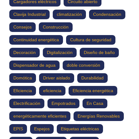
Cargadores eléctricos
Circuito abierto
Clavija Industrial
climatización
Condensación
Consejos
Construcción
Continuidad energética
Cultura de seguridad
Decoración
Digitalización
Diseño de baño
Dispensador de agua
doble conversión
Domótica
Driver aislado
Durabilidad
Eficiencia
eficiencia
Eficiencia energética
Electrificación
Empotrados
En Casa
energéticamente eficientes
Energías Renovables
EPIS
Espejos
Etiquetas eléctricas