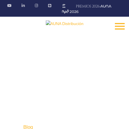
Blog AÚNA
Conectando ideas. Ofreciendo soluciones.
Fontanería · Climatización · EE.RR · Electricidad
Inicio
Blog