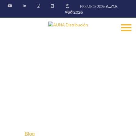
Blog AÚNA
Conectando ideas. Ofreciendo soluciones.
Fontanería · Climatización · EE.RR · Electricidad
Inicio
Blog