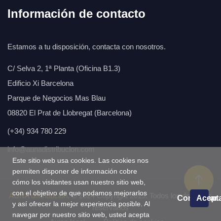
Información de contacto
Estamos a tu disposición, contacta con nosotros.
C/ Selva 2, 1ª Planta (Oficina B1.3)
Edificio Xi Barcelona
Parque de Negocios Mas Blau
08820 El Prat de Llobregat (Barcelona)
(+34) 934 780 229
info@aunadistribucion.com
Este sitio web usa cookies. Las cookies nos
permiten disponer de información cobre
cómo los visitantes usan nuestro sitio web,
con el objetivo de que podamos mejorarlos
AÚNA distribución.
© 2024 Copyright 2019. Todos los derechos
Configurar
Acept
y así ofrecer la mejor experiencia posible. Al
reservados
navegar por nuestro sitio web, usted acepta