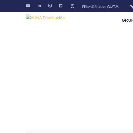
GRU
Blog AÚNA
Conectando ideas. Ofreciendo soluciones.
Fontanería · Climatización · EE.RR · Electricida