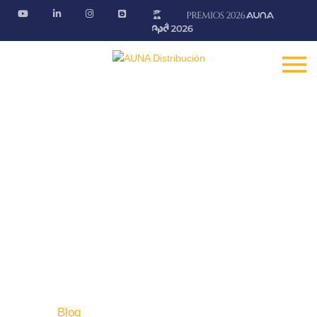
Blog AÚNA
Conectando ideas. Ofreciendo soluciones.
Fontanería · Climatización · EE.RR · Electricidad
Inicio
Blog