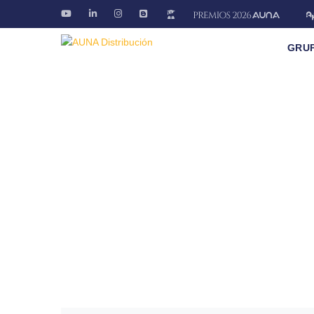
GRU
Blog AÚNA
Conectando ideas. Ofreciendo soluciones.
Fontanería · Climatización · EE.RR · Electricida