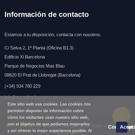
Información de contacto
Estamos a tu disposición, contacta con nosotros.
C/ Selva 2, 1ª Planta (Oficina B1.3)
Edificio Xi Barcelona
Parque de Negocios Mas Blau
08820 El Prat de Llobregat (Barcelona)
(+34) 934 780 229
info@aunadistribucion.com
Este sitio web usa cookies. Las cookies nos
permiten disponer de información cobre
cómo los visitantes usan nuestro sitio web,
con el objetivo de que podamos mejorarlos
AÚNA distribución.
© 2024 Copyright 2019. Todos los derechos
Configurar
Acept
y así ofrecer la mejor experiencia posible. Al
reservados