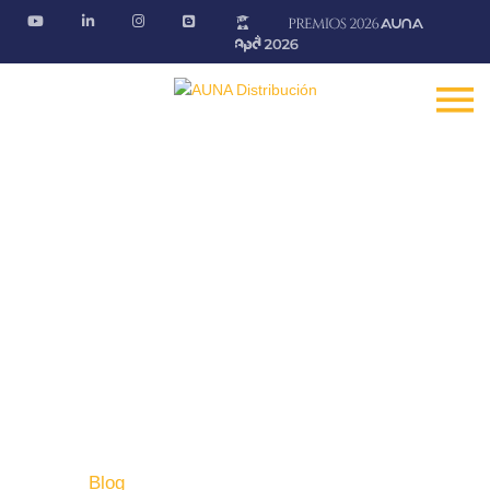
Blog AÚNA
Conectando ideas. Ofreciendo soluciones.
Fontanería · Climatización · EE.RR · Electricidad
Inicio
Blog