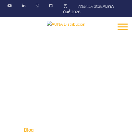
Blog AÚNA
Conectando ideas. Ofreciendo soluciones.
Fontanería · Climatización · EE.RR · Electricidad
Inicio
Blog