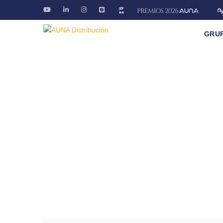
GRU
Blog AÚNA
Conectando ideas. Ofreciendo soluciones.
Fontanería · Climatización · EE.RR · Electricida