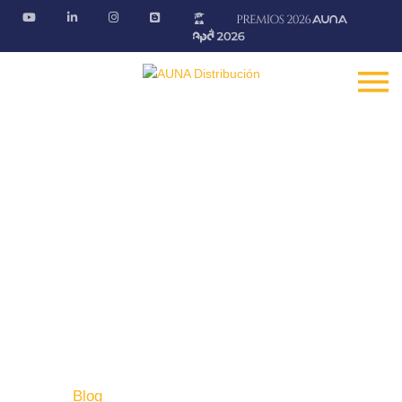
Blog AÚNA
Conectando ideas. Ofreciendo soluciones.
Fontanería · Climatización · EE.RR · Electricidad
Inicio
Blog