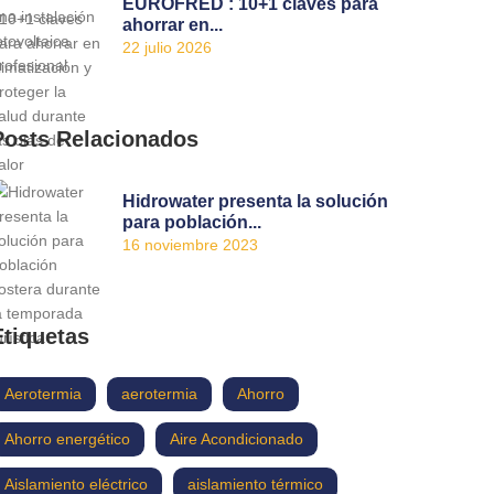
EUROFRED : 10+1 claves para
ahorrar en...
22 julio 2026
Posts Relacionados
Hidrowater presenta la solución
para población...
16 noviembre 2023
Etiquetas
Aerotermia
aerotermia
Ahorro
Ahorro energético
Aire Acondicionado
Aislamiento eléctrico
aislamiento térmico