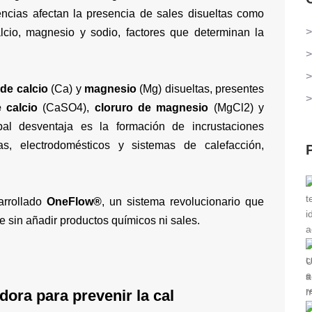
encias afectan la presencia de sales disueltas como
>
calcio, magnesio y sodio, factores que determinan la
>
>
 de calcio
(Ca) y
magnesio
(Mg) disueltas, presentes
>
e calcio
(CaSO4),
cloruro de magnesio
(MgCl2) y
al desventaja es la formación de incrustaciones
s, electrodomésticos y sistemas de calefacción,
rrollado
OneFlow®
, un sistema revolucionario que
e sin añadir productos químicos ni sales.
ora para prevenir la cal