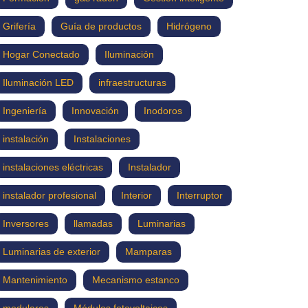
Grifería
Guía de productos
Hidrógeno
Hogar Conectado
Iluminación
Iluminación LED
infraestructuras
Ingeniería
Innovación
Inodoros
instalación
Instalaciones
instalaciones eléctricas
Instalador
instalador profesional
Interior
Interruptor
Inversores
llamadas
Luminarias
Luminarias de exterior
Mamparas
Mantenimiento
Mecanismo estanco
modulares
Módulos fotovoltaicos