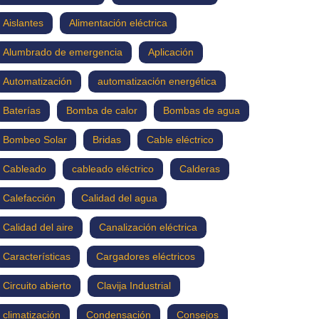
Aislantes
Alimentación eléctrica
Alumbrado de emergencia
Aplicación
Automatización
automatización energética
Baterías
Bomba de calor
Bombas de agua
Bombeo Solar
Bridas
Cable eléctrico
Cableado
cableado eléctrico
Calderas
Calefacción
Calidad del agua
Calidad del aire
Canalización eléctrica
Características
Cargadores eléctricos
Circuito abierto
Clavija Industrial
climatización
Condensación
Consejos