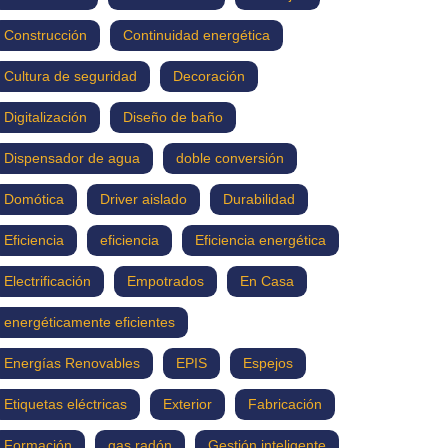
Construcción
Continuidad energética
Cultura de seguridad
Decoración
Digitalización
Diseño de baño
Dispensador de agua
doble conversión
Domótica
Driver aislado
Durabilidad
Eficiencia
eficiencia
Eficiencia energética
Electrificación
Empotrados
En Casa
energéticamente eficientes
Energías Renovables
EPIS
Espejos
Etiquetas eléctricas
Exterior
Fabricación
Formación
gas radón
Gestión inteligente