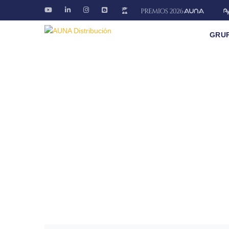
GRU
Blog AÚNA
Conectando ideas. Ofreciendo soluciones
Fontanería · Climatización · EE.RR · Electricida