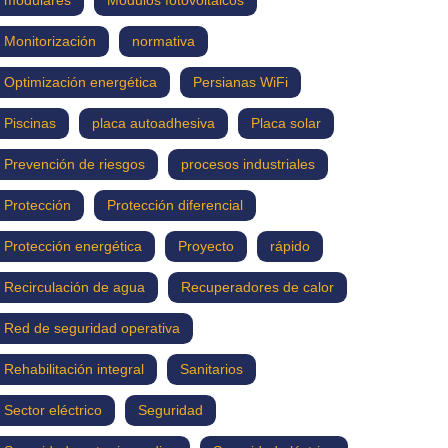
Monitorización
normativa
Optimización energética
Persianas WiFi
Piscinas
placa autoadhesiva
Placa solar
Prevención de riesgos
procesos industriales
Protección
Protección diferencial
Protección energética
Proyecto
rápido
Recirculación de agua
Recuperadores de calor
Red de seguridad operativa
Rehabilitación integral
Sanitarios
Sector eléctrico
Seguridad