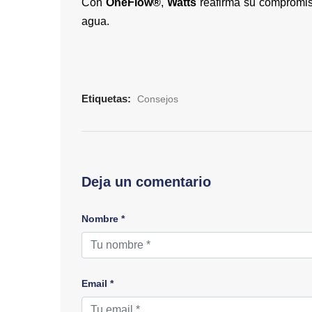
Con
OneFlow®
,
Watts
reafirma su compromiso
agua.
Etiquetas:
Consejos
Deja un comentario
Nombre *
Email *