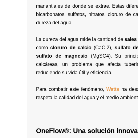
manantiales de donde se extrae. Estas difer
bicarbonatos, sulfatos, nitratos, cloruro de 
dureza del agua.
La dureza del agua mide la cantidad de
sales
como
cloruro de calcio
(CaCl2),
sulfato d
sulfato de magnesio
(MgSO4). Su princip
calcáreas, un problema que afecta tubería
reduciendo su vida útil y eficiencia.
Para combatir este fenómeno,
Watts
ha desa
respeta la calidad del agua y el medio ambient
OneFlow®: Una solución innovad