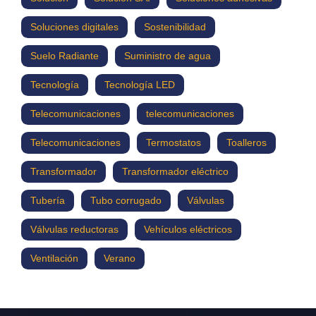
Soluciones digitales
Sostenibilidad
Suelo Radiante
Suministro de agua
Tecnología
Tecnología LED
Telecomunicaciones
telecomunicaciones
Telecomunicaciones
Termostatos
Toalleros
Transformador
Transformador eléctrico
Tubería
Tubo corrugado
Válvulas
Válvulas reductoras
Vehículos eléctricos
Ventilación
Verano