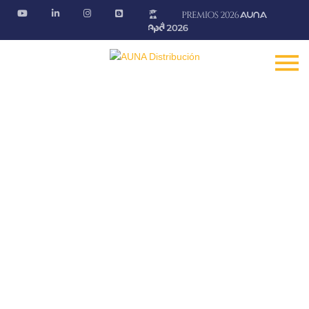
Blog AÚNA
Conectando ideas. Ofreciendo soluciones
Fontanería · Climatización · EE.RR · Electricidad
Inicio
Blog