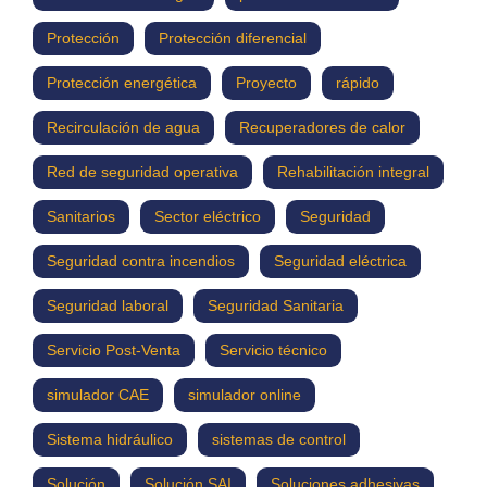
Protección
Protección diferencial
Protección energética
Proyecto
rápido
Recirculación de agua
Recuperadores de calor
Red de seguridad operativa
Rehabilitación integral
Sanitarios
Sector eléctrico
Seguridad
Seguridad contra incendios
Seguridad eléctrica
Seguridad laboral
Seguridad Sanitaria
Servicio Post-Venta
Servicio técnico
simulador CAE
simulador online
Sistema hidráulico
sistemas de control
Solución
Solución SAI
Soluciones adhesivas