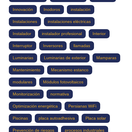
Innovación
Inodoros
instalación
Instalaciones
instalaciones eléctricas
Instalador
instalador profesional
Interior
Interruptor
Inversores
llamadas
Luminarias
Luminarias de exterior
Mamparas
Mantenimiento
Mecanismo estanco
modulares
Módulos fotovoltaicos
Monitorización
normativa
Optimización energética
Persianas WiFi
Piscinas
placa autoadhesiva
Placa solar
Prevención de riesgos
procesos industriales