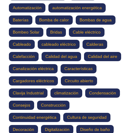
Automatización
automatización energética
Baterías
Bomba de calor
Bombas de agua
Bombeo Solar
Bridas
Cable eléctrico
Cableado
cableado eléctrico
Calderas
Calefacción
Calidad del agua
Calidad del aire
Canalización eléctrica
Características
Cargadores eléctricos
Circuito abierto
Clavija Industrial
climatización
Condensación
Consejos
Construcción
Continuidad energética
Cultura de seguridad
Decoración
Digitalización
Diseño de baño