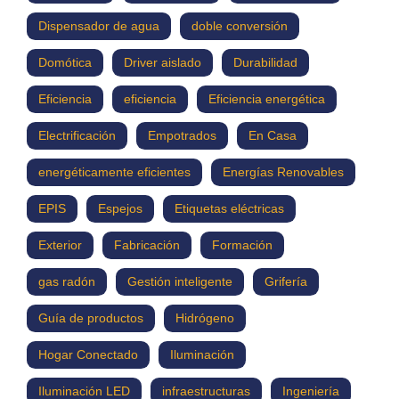
Dispensador de agua
doble conversión
Domótica
Driver aislado
Durabilidad
Eficiencia
eficiencia
Eficiencia energética
Electrificación
Empotrados
En Casa
energéticamente eficientes
Energías Renovables
EPIS
Espejos
Etiquetas eléctricas
Exterior
Fabricación
Formación
gas radón
Gestión inteligente
Grifería
Guía de productos
Hidrógeno
Hogar Conectado
Iluminación
Iluminación LED
infraestructuras
Ingeniería