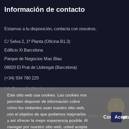
Información de contacto
Estamos a tu disposición, contacta con nosotros.
C/ Selva 2, 1ª Planta (Oficina B1.3)
Edificio Xi Barcelona
Parque de Negocios Mas Blau
08820 El Prat de Llobregat (Barcelona)
(+34) 934 780 229
info@aunadistribucion.com
Este sitio web usa cookies. Las cookies nos
permiten disponer de información cobre
cómo los visitantes usan nuestro sitio web,
con el objetivo de que podamos mejorarlos
AÚNA distribución.
© 2024 Copyright 2019. Todos los derechos
Configurar
Acept
y así ofrecer la mejor experiencia posible. Al
reservados
navegar por nuestro sitio web, usted acepta