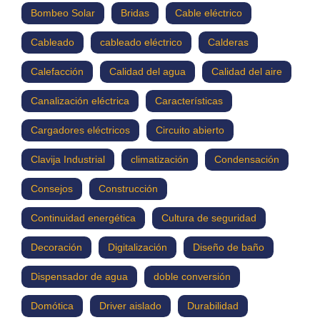
Bombeo Solar
Bridas
Cable eléctrico
Cableado
cableado eléctrico
Calderas
Calefacción
Calidad del agua
Calidad del aire
Canalización eléctrica
Características
Cargadores eléctricos
Circuito abierto
Clavija Industrial
climatización
Condensación
Consejos
Construcción
Continuidad energética
Cultura de seguridad
Decoración
Digitalización
Diseño de baño
Dispensador de agua
doble conversión
Domótica
Driver aislado
Durabilidad