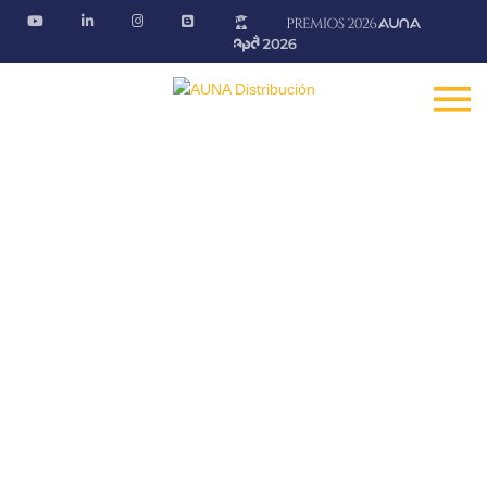
Blog AÚNA
Conectando ideas. Ofreciendo soluciones
Fontanería · Climatización · EE.RR · Electricidad
Inicio
Blog