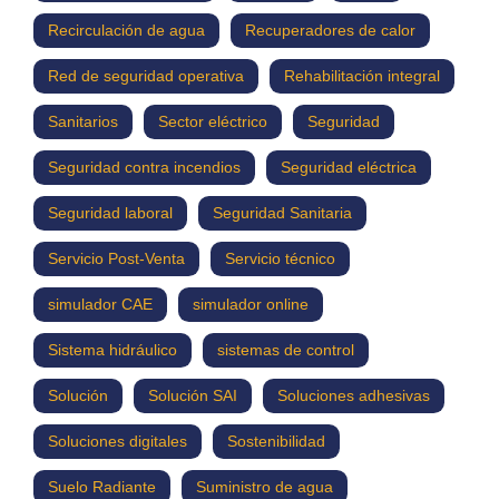
Recirculación de agua
Recuperadores de calor
Red de seguridad operativa
Rehabilitación integral
Sanitarios
Sector eléctrico
Seguridad
Seguridad contra incendios
Seguridad eléctrica
Seguridad laboral
Seguridad Sanitaria
Servicio Post-Venta
Servicio técnico
simulador CAE
simulador online
Sistema hidráulico
sistemas de control
Solución
Solución SAI
Soluciones adhesivas
Soluciones digitales
Sostenibilidad
Suelo Radiante
Suministro de agua