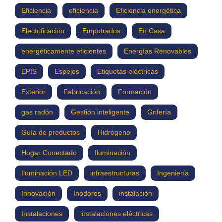
Eficiencia
eficiencia
Eficiencia energética
Electrificación
Empotrados
En Casa
energéticamente eficientes
Energías Renovables
EPIS
Espejos
Etiquetas eléctricas
Exterior
Fabricación
Formación
gas radón
Gestión inteligente
Grifería
Guía de productos
Hidrógeno
Hogar Conectado
Iluminación
Iluminación LED
infraestructuras
Ingeniería
Innovación
Inodoros
instalación
Instalaciones
instalaciones eléctricas