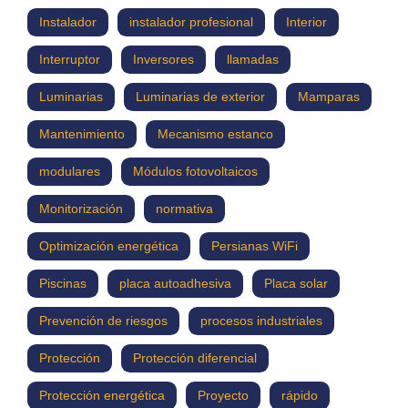
Instalador
instalador profesional
Interior
Interruptor
Inversores
llamadas
Luminarias
Luminarias de exterior
Mamparas
Mantenimiento
Mecanismo estanco
modulares
Módulos fotovoltaicos
Monitorización
normativa
Optimización energética
Persianas WiFi
Piscinas
placa autoadhesiva
Placa solar
Prevención de riesgos
procesos industriales
Protección
Protección diferencial
Protección energética
Proyecto
rápido