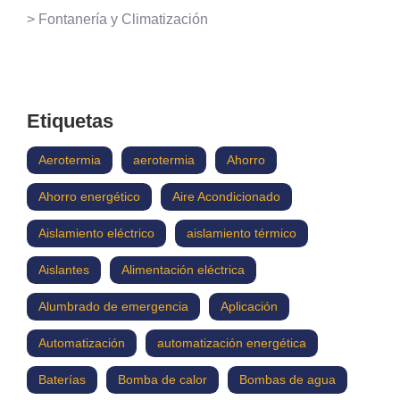
> Fontanería y Climatización
Etiquetas
Aerotermia
aerotermia
Ahorro
Ahorro energético
Aire Acondicionado
Aislamiento eléctrico
aislamiento térmico
Aislantes
Alimentación eléctrica
Alumbrado de emergencia
Aplicación
Automatización
automatización energética
Baterías
Bomba de calor
Bombas de agua