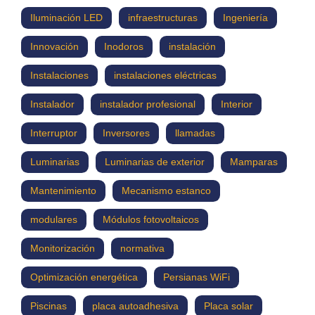
Iluminación LED
infraestructuras
Ingeniería
Innovación
Inodoros
instalación
Instalaciones
instalaciones eléctricas
Instalador
instalador profesional
Interior
Interruptor
Inversores
llamadas
Luminarias
Luminarias de exterior
Mamparas
Mantenimiento
Mecanismo estanco
modulares
Módulos fotovoltaicos
Monitorización
normativa
Optimización energética
Persianas WiFi
Piscinas
placa autoadhesiva
Placa solar