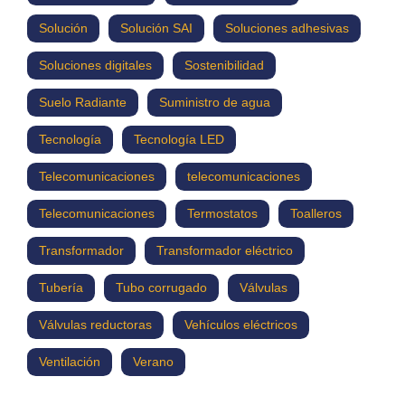
Solución
Solución SAI
Soluciones adhesivas
Soluciones digitales
Sostenibilidad
Suelo Radiante
Suministro de agua
Tecnología
Tecnología LED
Telecomunicaciones
telecomunicaciones
Telecomunicaciones
Termostatos
Toalleros
Transformador
Transformador eléctrico
Tubería
Tubo corrugado
Válvulas
Válvulas reductoras
Vehículos eléctricos
Ventilación
Verano