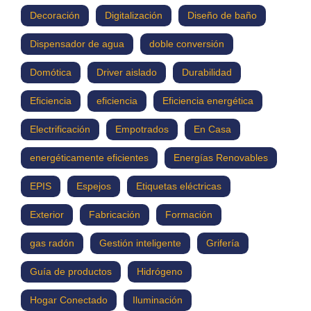
Decoración
Digitalización
Diseño de baño
Dispensador de agua
doble conversión
Domótica
Driver aislado
Durabilidad
Eficiencia
eficiencia
Eficiencia energética
Electrificación
Empotrados
En Casa
energéticamente eficientes
Energías Renovables
EPIS
Espejos
Etiquetas eléctricas
Exterior
Fabricación
Formación
gas radón
Gestión inteligente
Grifería
Guía de productos
Hidrógeno
Hogar Conectado
Iluminación