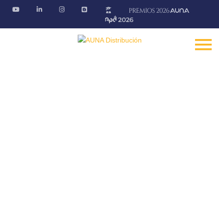
Blog AÚNA
Conectando ideas. Ofreciendo soluciones
Fontanería · Climatización · EE.RR · Electricidad
Inicio
Blog