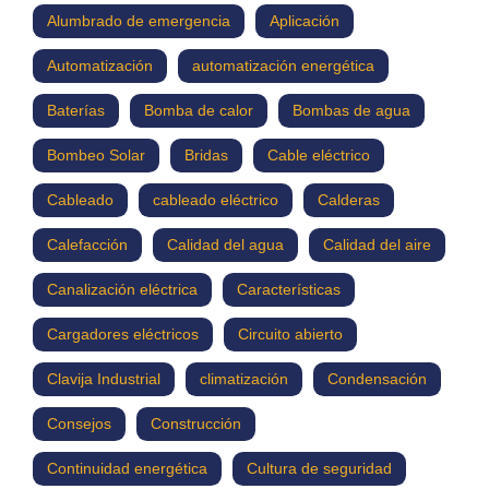
Alumbrado de emergencia
Aplicación
Automatización
automatización energética
Baterías
Bomba de calor
Bombas de agua
Bombeo Solar
Bridas
Cable eléctrico
Cableado
cableado eléctrico
Calderas
Calefacción
Calidad del agua
Calidad del aire
Canalización eléctrica
Características
Cargadores eléctricos
Circuito abierto
Clavija Industrial
climatización
Condensación
Consejos
Construcción
Continuidad energética
Cultura de seguridad