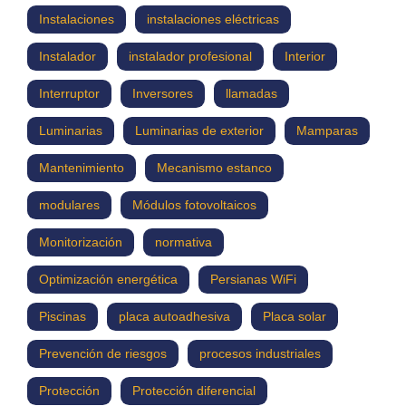
Instalaciones
instalaciones eléctricas
Instalador
instalador profesional
Interior
Interruptor
Inversores
llamadas
Luminarias
Luminarias de exterior
Mamparas
Mantenimiento
Mecanismo estanco
modulares
Módulos fotovoltaicos
Monitorización
normativa
Optimización energética
Persianas WiFi
Piscinas
placa autoadhesiva
Placa solar
Prevención de riesgos
procesos industriales
Protección
Protección diferencial