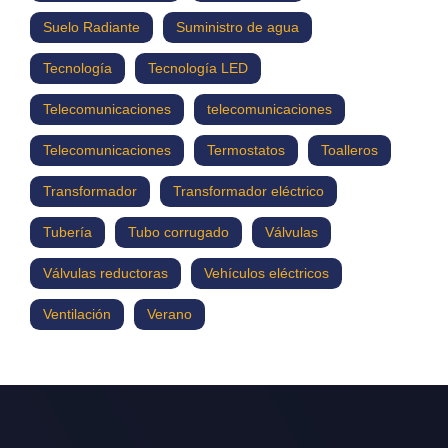
Suelo Radiante
Suministro de agua
Tecnología
Tecnología LED
Telecomunicaciones
telecomunicaciones
Telecomunicaciones
Termostatos
Toalleros
Transformador
Transformador eléctrico
Tubería
Tubo corrugado
Válvulas
Válvulas reductoras
Vehículos eléctricos
Ventilación
Verano