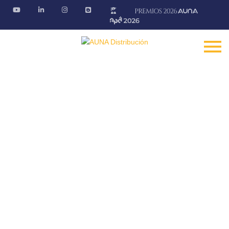
Blog AÚNA
Conectando ideas. Ofreciendo soluciones
Fontanería · Climatización · EE.RR · Electricidad
Inicio
Blog