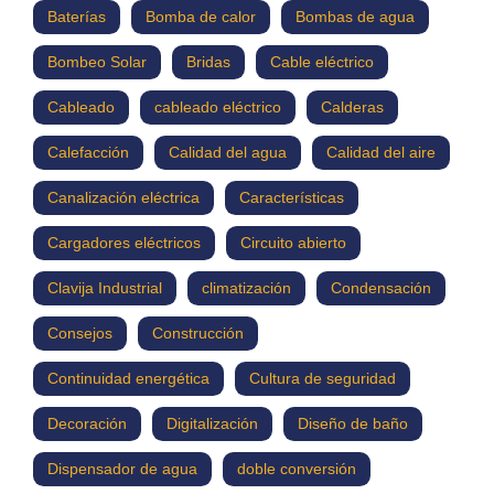
Baterías
Bomba de calor
Bombas de agua
Bombeo Solar
Bridas
Cable eléctrico
Cableado
cableado eléctrico
Calderas
Calefacción
Calidad del agua
Calidad del aire
Canalización eléctrica
Características
Cargadores eléctricos
Circuito abierto
Clavija Industrial
climatización
Condensación
Consejos
Construcción
Continuidad energética
Cultura de seguridad
Decoración
Digitalización
Diseño de baño
Dispensador de agua
doble conversión