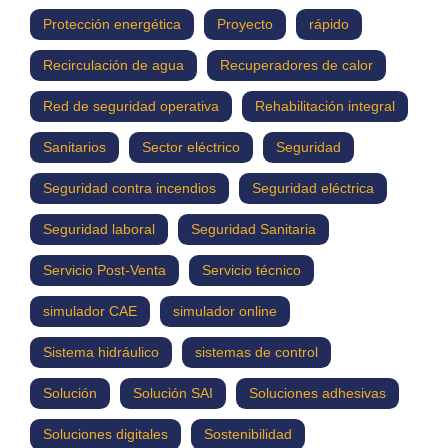
Protección energética
Proyecto
rápido
Recirculación de agua
Recuperadores de calor
Red de seguridad operativa
Rehabilitación integral
Sanitarios
Sector eléctrico
Seguridad
Seguridad contra incendios
Seguridad eléctrica
Seguridad laboral
Seguridad Sanitaria
Servicio Post-Venta
Servicio técnico
simulador CAE
simulador online
Sistema hidráulico
sistemas de control
Solución
Solución SAI
Soluciones adhesivas
Soluciones digitales
Sostenibilidad