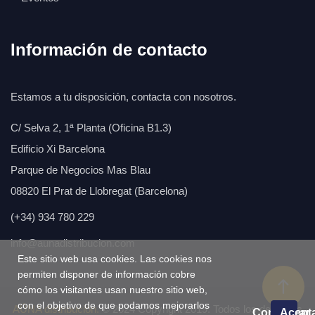
Información de contacto
Estamos a tu disposición, contacta con nosotros.
C/ Selva 2, 1ª Planta (Oficina B1.3)
Edificio Xi Barcelona
Parque de Negocios Mas Blau
08820 El Prat de Llobregat (Barcelona)
(+34) 934 780 229
info@aunadistribucion.com
Este sitio web usa cookies. Las cookies nos
permiten disponer de información cobre
cómo los visitantes usan nuestro sitio web,
con el objetivo de que podamos mejorarlos
AÚNA distribución.
© 2024 Copyright 2019. Todos los derechos
Configurar
Acept