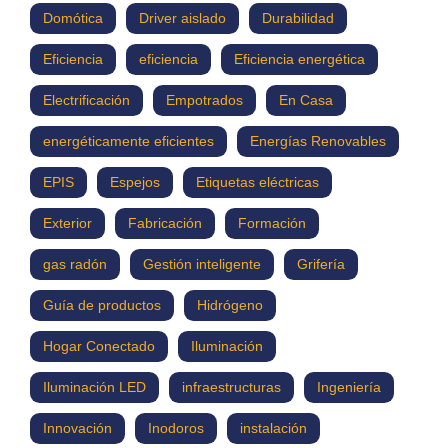
Domótica
Driver aislado
Durabilidad
Eficiencia
eficiencia
Eficiencia energética
Electrificación
Empotrados
En Casa
energéticamente eficientes
Energías Renovables
EPIS
Espejos
Etiquetas eléctricas
Exterior
Fabricación
Formación
gas radón
Gestión inteligente
Grifería
Guía de productos
Hidrógeno
Hogar Conectado
Iluminación
Iluminación LED
infraestructuras
Ingeniería
Innovación
Inodoros
instalación