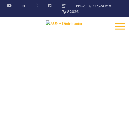
Blog AÚNA
Conectando ideas. Ofreciendo soluciones
Fontanería · Climatización · EE.RR · Electricidad
Inicio
Blog