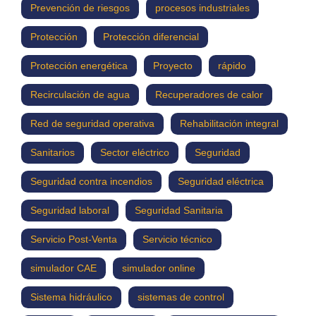
Prevención de riesgos
procesos industriales
Protección
Protección diferencial
Protección energética
Proyecto
rápido
Recirculación de agua
Recuperadores de calor
Red de seguridad operativa
Rehabilitación integral
Sanitarios
Sector eléctrico
Seguridad
Seguridad contra incendios
Seguridad eléctrica
Seguridad laboral
Seguridad Sanitaria
Servicio Post-Venta
Servicio técnico
simulador CAE
simulador online
Sistema hidráulico
sistemas de control