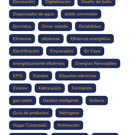
Decoración
Digitalización
Diseño de baño
Dispensador de agua
doble conversión
Domótica
Driver aislado
Durabilidad
Eficiencia
eficiencia
Eficiencia energética
Electrificación
Empotrados
En Casa
energéticamente eficientes
Energías Renovables
EPIS
Espejos
Etiquetas eléctricas
Exterior
Fabricación
Formación
gas radón
Gestión inteligente
Grifería
Guía de productos
Hidrógeno
Hogar Conectado
Iluminación