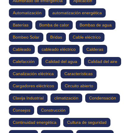
Alumbrado de emergencia
Aplicación
Automatización
automatización energética
Baterías
Bomba de calor
Bombas de agua
Bombeo Solar
Bridas
Cable eléctrico
Cableado
cableado eléctrico
Calderas
Calefacción
Calidad del agua
Calidad del aire
Canalización eléctrica
Características
Cargadores eléctricos
Circuito abierto
Clavija Industrial
climatización
Condensación
Consejos
Construcción
Continuidad energética
Cultura de seguridad