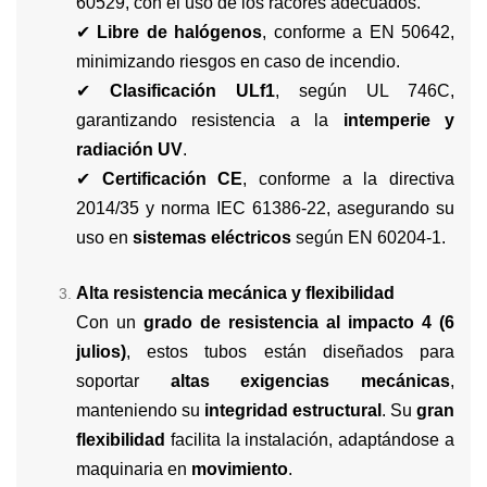
60529, con el uso de los racores adecuados.
✔
Libre de halógenos
, conforme a EN 50642,
minimizando riesgos en caso de incendio.
✔
Clasificación ULf1
, según UL 746C,
garantizando resistencia a la
intemperie y
radiación UV
.
✔
Certificación CE
, conforme a la directiva
2014/35 y norma IEC 61386-22, asegurando su
uso en
sistemas eléctricos
según EN 60204-1.
Alta resistencia mecánica y flexibilidad
Con un
grado de resistencia al impacto 4 (6
julios)
, estos tubos están diseñados para
soportar
altas exigencias mecánicas
,
manteniendo su
integridad estructural
. Su
gran
flexibilidad
facilita la instalación, adaptándose a
maquinaria en
movimiento
.