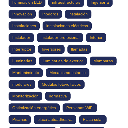
Iluminación LED
infraestructuras
Ingeniería
Innovación
Inodoros
instalación
Instalaciones
instalaciones eléctricas
Instalador
instalador profesional
Interior
Interruptor
Inversores
llamadas
Luminarias
Luminarias de exterior
Mamparas
Mantenimiento
Mecanismo estanco
modulares
Módulos fotovoltaicos
Monitorización
normativa
Optimización energética
Persianas WiFi
Piscinas
placa autoadhesiva
Placa solar