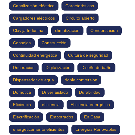
Canalización eléctrica
Características
Cargadores eléctricos
Circuito abierto
Clavija Industrial
climatización
Condensación
Consejos
Construcción
Continuidad energética
Cultura de seguridad
Decoración
Digitalización
Diseño de baño
Dispensador de agua
doble conversión
Domótica
Driver aislado
Durabilidad
Eficiencia
eficiencia
Eficiencia energética
Electrificación
Empotrados
En Casa
energéticamente eficientes
Energías Renovables