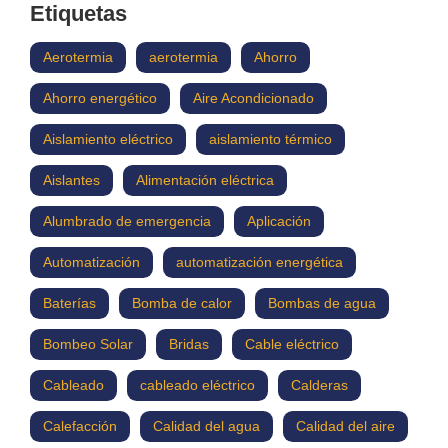
Etiquetas
Aerotermia
aerotermia
Ahorro
Ahorro energético
Aire Acondicionado
Aislamiento eléctrico
aislamiento térmico
Aislantes
Alimentación eléctrica
Alumbrado de emergencia
Aplicación
Automatización
automatización energética
Baterías
Bomba de calor
Bombas de agua
Bombeo Solar
Bridas
Cable eléctrico
Cableado
cableado eléctrico
Calderas
Calefacción
Calidad del agua
Calidad del aire