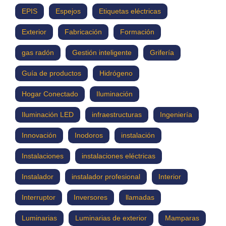
EPIS
Espejos
Etiquetas eléctricas
Exterior
Fabricación
Formación
gas radón
Gestión inteligente
Grifería
Guía de productos
Hidrógeno
Hogar Conectado
Iluminación
Iluminación LED
infraestructuras
Ingeniería
Innovación
Inodoros
instalación
Instalaciones
instalaciones eléctricas
Instalador
instalador profesional
Interior
Interruptor
Inversores
llamadas
Luminarias
Luminarias de exterior
Mamparas