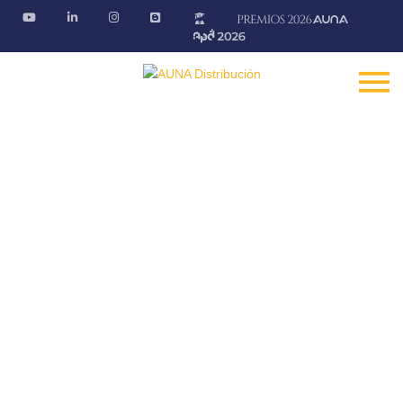
Blog AÚNA
Conectando ideas. Ofreciendo soluciones
Fontanería · Climatización · EE.RR · Electricidad
Inicio
Blog