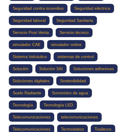
Seguridad contra incendios
Seguridad eléctrica
Seguridad laboral
Seguridad Sanitaria
Servicio Post-Venta
Servicio técnico
simulador CAE
simulador online
Sistema hidráulico
sistemas de control
Solución
Solución SAI
Soluciones adhesivas
Soluciones digitales
Sostenibilidad
Suelo Radiante
Suministro de agua
Tecnología
Tecnología LED
Telecomunicaciones
telecomunicaciones
Telecomunicaciones
Termostatos
Toalleros