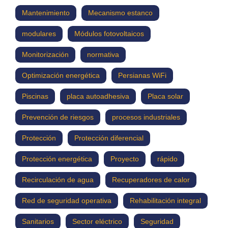
Mantenimiento
Mecanismo estanco
modulares
Módulos fotovoltaicos
Monitorización
normativa
Optimización energética
Persianas WiFi
Piscinas
placa autoadhesiva
Placa solar
Prevención de riesgos
procesos industriales
Protección
Protección diferencial
Protección energética
Proyecto
rápido
Recirculación de agua
Recuperadores de calor
Red de seguridad operativa
Rehabilitación integral
Sanitarios
Sector eléctrico
Seguridad