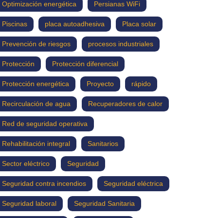
Optimización energética
Persianas WiFi
Piscinas
placa autoadhesiva
Placa solar
Prevención de riesgos
procesos industriales
Protección
Protección diferencial
Protección energética
Proyecto
rápido
Recirculación de agua
Recuperadores de calor
Red de seguridad operativa
Rehabilitación integral
Sanitarios
Sector eléctrico
Seguridad
Seguridad contra incendios
Seguridad eléctrica
Seguridad laboral
Seguridad Sanitaria