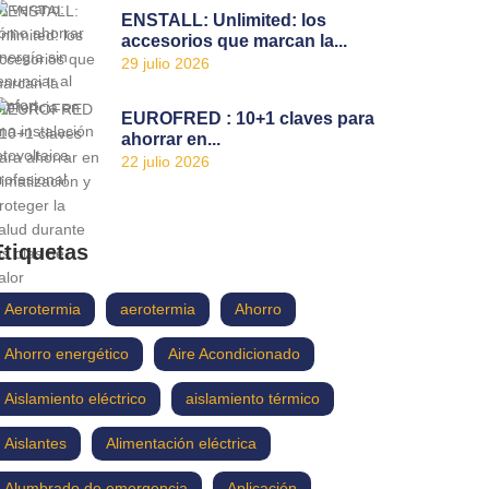
ENSTALL: Unlimited: los
accesorios que marcan la...
29 julio 2026
EUROFRED : 10+1 claves para
ahorrar en...
22 julio 2026
Etiquetas
Aerotermia
aerotermia
Ahorro
Ahorro energético
Aire Acondicionado
Aislamiento eléctrico
aislamiento térmico
Aislantes
Alimentación eléctrica
Alumbrado de emergencia
Aplicación