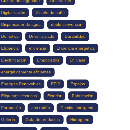
Cultura de seguridad
Decoración
Digitalización
Diseño de baño
Dispensador de agua
doble conversión
Domótica
Driver aislado
Durabilidad
Eficiencia
eficiencia
Eficiencia energética
Electrificación
Empotrados
En Casa
energéticamente eficientes
Energías Renovables
EPIS
Espejos
Etiquetas eléctricas
Exterior
Fabricación
Formación
gas radón
Gestión inteligente
Grifería
Guía de productos
Hidrógeno