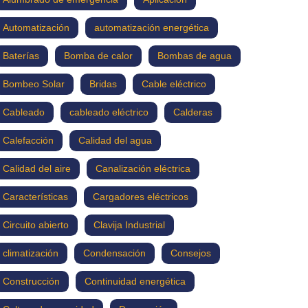
Automatización
automatización energética
Baterías
Bomba de calor
Bombas de agua
Bombeo Solar
Bridas
Cable eléctrico
Cableado
cableado eléctrico
Calderas
Calefacción
Calidad del agua
Calidad del aire
Canalización eléctrica
Características
Cargadores eléctricos
Circuito abierto
Clavija Industrial
climatización
Condensación
Consejos
Construcción
Continuidad energética