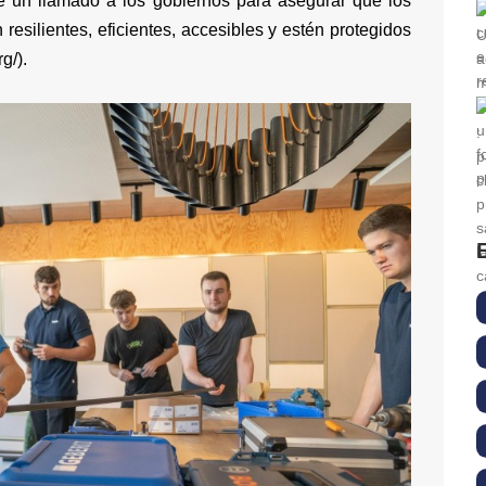
 un llamado a los gobiernos para asegurar que los
esilientes, eficientes, accesibles y estén protegidos
rg/
).