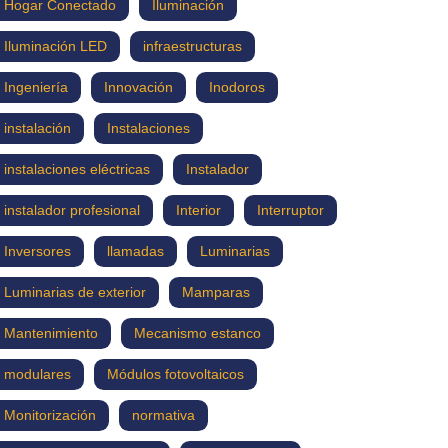
Hogar Conectado
Iluminación
Iluminación LED
infraestructuras
Ingeniería
Innovación
Inodoros
instalación
Instalaciones
instalaciones eléctricas
Instalador
instalador profesional
Interior
Interruptor
Inversores
llamadas
Luminarias
Luminarias de exterior
Mamparas
Mantenimiento
Mecanismo estanco
modulares
Módulos fotovoltaicos
Monitorización
normativa