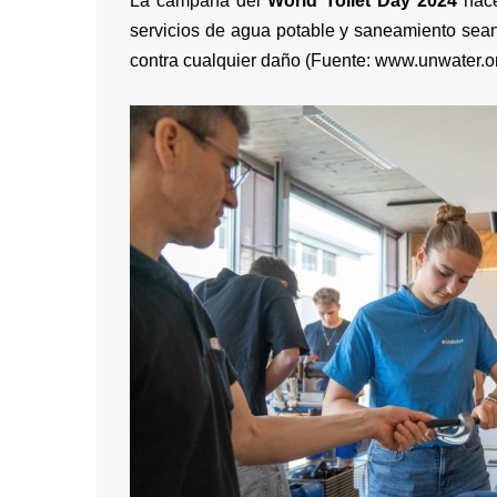
La campaña del
World Toilet Day 2024
hace
servicios de agua potable y saneamiento sean r
contra cualquier daño (Fuente:
www.unwater.o