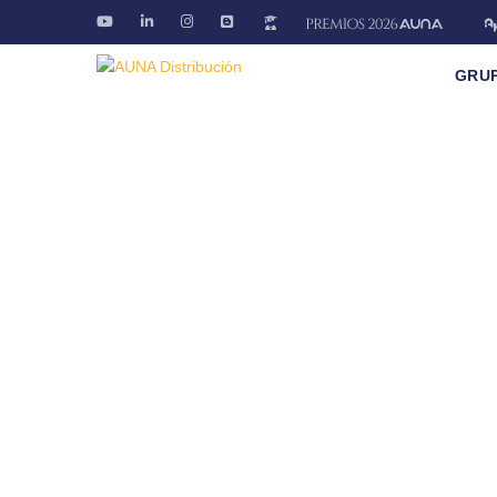
GRU
Blog AÚNA
Conectando ideas. Ofreciendo soluciones
Fontanería · Climatización · EE.RR · Electricida
Inic