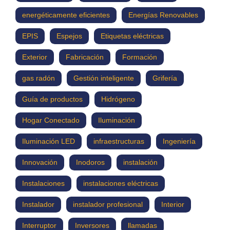
energéticamente eficientes
Energías Renovables
EPIS
Espejos
Etiquetas eléctricas
Exterior
Fabricación
Formación
gas radón
Gestión inteligente
Grifería
Guía de productos
Hidrógeno
Hogar Conectado
Iluminación
Iluminación LED
infraestructuras
Ingeniería
Innovación
Inodoros
instalación
Instalaciones
instalaciones eléctricas
Instalador
instalador profesional
Interior
Interruptor
Inversores
llamadas