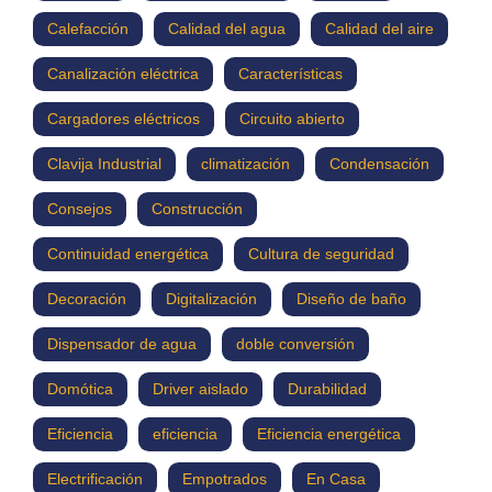
Calefacción
Calidad del agua
Calidad del aire
Canalización eléctrica
Características
Cargadores eléctricos
Circuito abierto
Clavija Industrial
climatización
Condensación
Consejos
Construcción
Continuidad energética
Cultura de seguridad
Decoración
Digitalización
Diseño de baño
Dispensador de agua
doble conversión
Domótica
Driver aislado
Durabilidad
Eficiencia
eficiencia
Eficiencia energética
Electrificación
Empotrados
En Casa