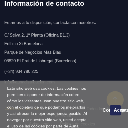
Información de contacto
Estamos a tu disposición, contacta con nosotros.
C/ Selva 2, 1ª Planta (Oficina B1.3)
Edificio Xi Barcelona
Parque de Negocios Mas Blau
08820 El Prat de Llobregat (Barcelona)
(+34) 934 780 229
info@aunadistribucion.com
Este sitio web usa cookies. Las cookies nos
permiten disponer de información cobre
cómo los visitantes usan nuestro sitio web,
con el objetivo de que podamos mejorarlos
AÚNA distribución.
© 2024 Copyright 2019. Todos los derechos
Configurar
Acept
y así ofrecer la mejor experiencia posible. Al
reservados
navegar por nuestro sitio web, usted acepta
Aviso legal
Política de cookies
el uso de las cookies por parte de Auna