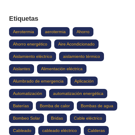
Etiquetas
Aerotermia
aerotermia
Ahorro
Ahorro energético
Aire Acondicionado
Aislamiento eléctrico
aislamiento térmico
Aislantes
Alimentación eléctrica
Alumbrado de emergencia
Aplicación
Automatización
automatización energética
Baterías
Bomba de calor
Bombas de agua
Bombeo Solar
Bridas
Cable eléctrico
Cableado
cableado eléctrico
Calderas