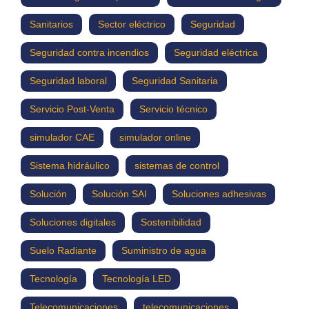
Sanitarios
Sector eléctrico
Seguridad
Seguridad contra incendios
Seguridad eléctrica
Seguridad laboral
Seguridad Sanitaria
Servicio Post-Venta
Servicio técnico
simulador CAE
simulador online
Sistema hidráulico
sistemas de control
Solución
Solución SAI
Soluciones adhesivas
Soluciones digitales
Sostenibilidad
Suelo Radiante
Suministro de agua
Tecnología
Tecnología LED
Telecomunicaciones
telecomunicaciones