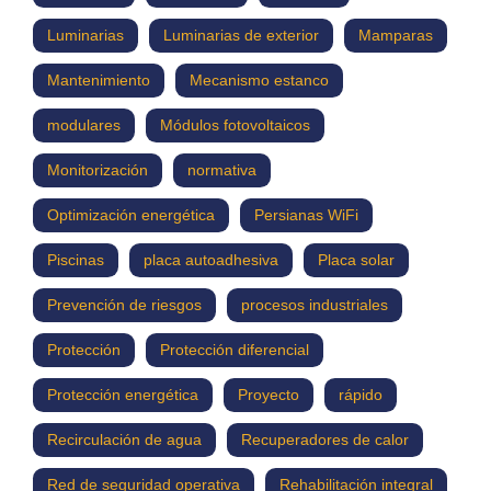
Luminarias
Luminarias de exterior
Mamparas
Mantenimiento
Mecanismo estanco
modulares
Módulos fotovoltaicos
Monitorización
normativa
Optimización energética
Persianas WiFi
Piscinas
placa autoadhesiva
Placa solar
Prevención de riesgos
procesos industriales
Protección
Protección diferencial
Protección energética
Proyecto
rápido
Recirculación de agua
Recuperadores de calor
Red de seguridad operativa
Rehabilitación integral