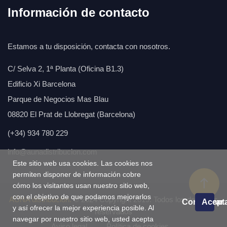
Información de contacto
Estamos a tu disposición, contacta con nosotros.
C/ Selva 2, 1ª Planta (Oficina B1.3)
Edificio Xi Barcelona
Parque de Negocios Mas Blau
08820 El Prat de Llobregat (Barcelona)
(+34) 934 780 229
info@aunadistribucion.com
Este sitio web usa cookies. Las cookies nos
permiten disponer de información cobre
cómo los visitantes usan nuestro sitio web,
con el objetivo de que podamos mejorarlos
AÚNA distribución.
© 2024 Copyright 2019. Todos los derechos
Configurar
Acept
y así ofrecer la mejor experiencia posible. Al
reservados
navegar por nuestro sitio web, usted acepta
Aviso legal
Política de cookies