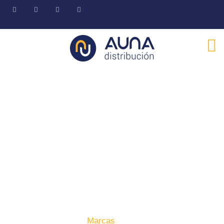
Marcas
Suministamos las principales marcas del mercado
Fontanería · Climatización · EE.RR · Electricidad
Inicio
Producto
Marcas