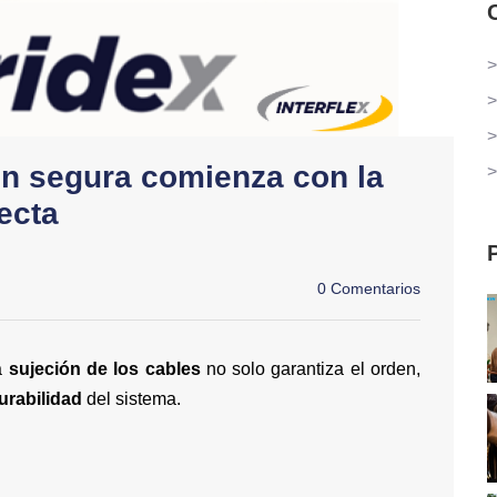
>
>
>
n segura comienza con la
>
recta
0 Comentarios
ta
sujeción de los cables
no solo garantiza el orden,
urabilidad
del sistema.