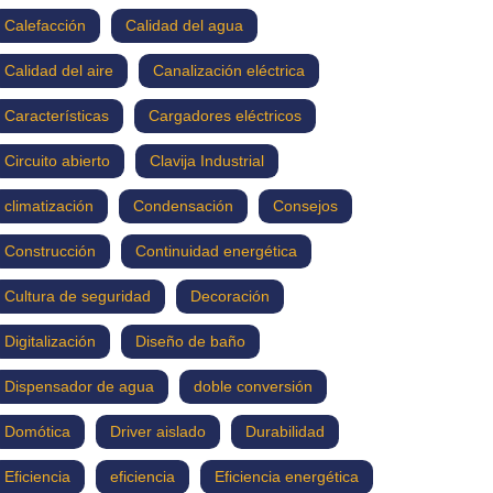
Calefacción
Calidad del agua
Calidad del aire
Canalización eléctrica
Características
Cargadores eléctricos
Circuito abierto
Clavija Industrial
climatización
Condensación
Consejos
Construcción
Continuidad energética
Cultura de seguridad
Decoración
Digitalización
Diseño de baño
Dispensador de agua
doble conversión
Domótica
Driver aislado
Durabilidad
Eficiencia
eficiencia
Eficiencia energética