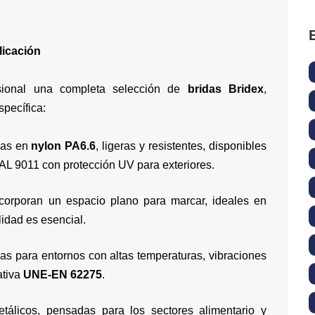
licación
sional una completa selección de
bridas Bridex
,
pecífica:
adas en
nylon PA6.6
, ligeras y resistentes, disponibles
RAL 9011 con protección UV para exteriores.
ncorporan un espacio plano para marcar, ideales en
lidad es esencial.
s para entornos con altas temperaturas, vibraciones
ativa
UNE-EN 62275
.
tálicos, pensadas para los sectores alimentario y