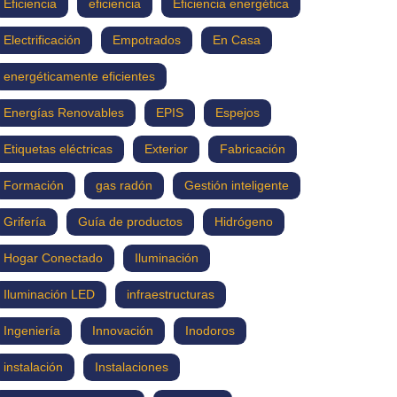
Eficiencia
eficiencia
Eficiencia energética
Electrificación
Empotrados
En Casa
energéticamente eficientes
Energías Renovables
EPIS
Espejos
Etiquetas eléctricas
Exterior
Fabricación
Formación
gas radón
Gestión inteligente
Grifería
Guía de productos
Hidrógeno
Hogar Conectado
Iluminación
Iluminación LED
infraestructuras
Ingeniería
Innovación
Inodoros
instalación
Instalaciones