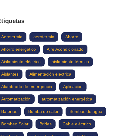
Etiquetas
Aerotermia
aerotermia
Ahorro
Ahorro energético
Aire Acondicionado
Aislamiento eléctrico
aislamiento térmico
Aislantes
Alimentación eléctrica
Alumbrado de emergencia
Aplicación
Automatización
automatización energética
Baterías
Bomba de calor
Bombas de agua
Bombeo Solar
Bridas
Cable eléctrico