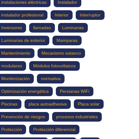
instalaciones eléctricas
Instalador
instalador profesional
Interior
Interruptor
Inversores
llamadas
Luminarias
Luminarias de exterior
Mamparas
Mantenimiento
Mecanismo estanco
modulares
Módulos fotovoltaicos
Monitorización
normativa
Optimización energética
Persianas WiFi
Piscinas
placa autoadhesiva
Placa solar
Prevención de riesgos
procesos industriales
Protección
Protección diferencial