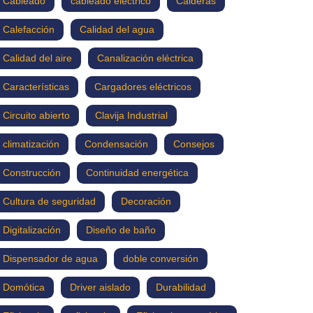
Cableado
cableado eléctrico
Calderas
Calefacción
Calidad del agua
Calidad del aire
Canalización eléctrica
Características
Cargadores eléctricos
Circuito abierto
Clavija Industrial
climatización
Condensación
Consejos
Construcción
Continuidad energética
Cultura de seguridad
Decoración
Digitalización
Diseño de baño
Dispensador de agua
doble conversión
Domótica
Driver aislado
Durabilidad