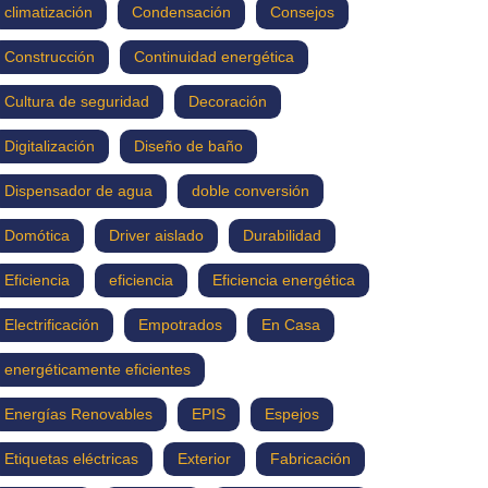
climatización
Condensación
Consejos
Construcción
Continuidad energética
Cultura de seguridad
Decoración
Digitalización
Diseño de baño
Dispensador de agua
doble conversión
Domótica
Driver aislado
Durabilidad
Eficiencia
eficiencia
Eficiencia energética
Electrificación
Empotrados
En Casa
energéticamente eficientes
Energías Renovables
EPIS
Espejos
Etiquetas eléctricas
Exterior
Fabricación