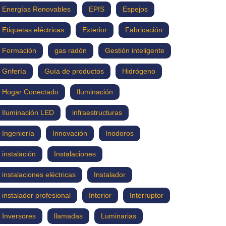
Energías Renovables
EPIS
Espejos
Etiquetas eléctricas
Exterior
Fabricación
Formación
gas radón
Gestión inteligente
Grifería
Guía de productos
Hidrógeno
Hogar Conectado
Iluminación
Iluminación LED
infraestructuras
Ingeniería
Innovación
Inodoros
instalación
Instalaciones
instalaciones eléctricas
Instalador
instalador profesional
Interior
Interruptor
Inversores
llamadas
Luminarias