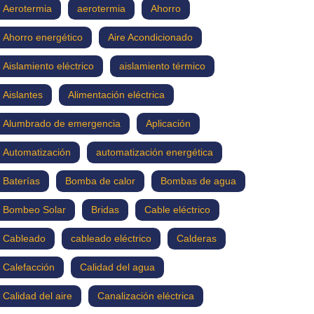
Aerotermia
aerotermia
Ahorro
Ahorro energético
Aire Acondicionado
Aislamiento eléctrico
aislamiento térmico
Aislantes
Alimentación eléctrica
Alumbrado de emergencia
Aplicación
Automatización
automatización energética
Baterías
Bomba de calor
Bombas de agua
Bombeo Solar
Bridas
Cable eléctrico
Cableado
cableado eléctrico
Calderas
Calefacción
Calidad del agua
Calidad del aire
Canalización eléctrica