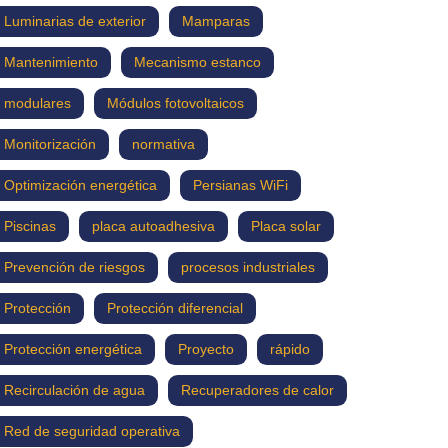
Luminarias de exterior
Mamparas
Mantenimiento
Mecanismo estanco
modulares
Módulos fotovoltaicos
Monitorización
normativa
Optimización energética
Persianas WiFi
Piscinas
placa autoadhesiva
Placa solar
Prevención de riesgos
procesos industriales
Protección
Protección diferencial
Protección energética
Proyecto
rápido
Recirculación de agua
Recuperadores de calor
Red de seguridad operativa