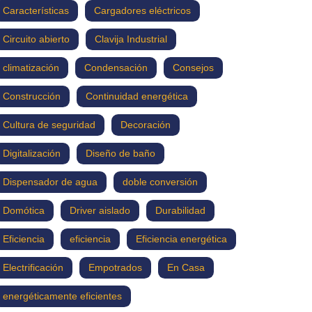
Características
Cargadores eléctricos
Circuito abierto
Clavija Industrial
climatización
Condensación
Consejos
Construcción
Continuidad energética
Cultura de seguridad
Decoración
Digitalización
Diseño de baño
Dispensador de agua
doble conversión
Domótica
Driver aislado
Durabilidad
Eficiencia
eficiencia
Eficiencia energética
Electrificación
Empotrados
En Casa
energéticamente eficientes