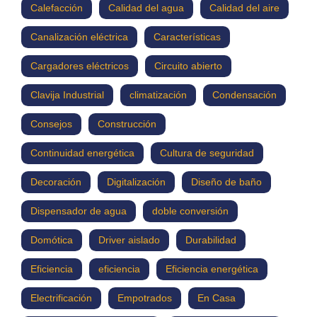
Calefacción
Calidad del agua
Calidad del aire
Canalización eléctrica
Características
Cargadores eléctricos
Circuito abierto
Clavija Industrial
climatización
Condensación
Consejos
Construcción
Continuidad energética
Cultura de seguridad
Decoración
Digitalización
Diseño de baño
Dispensador de agua
doble conversión
Domótica
Driver aislado
Durabilidad
Eficiencia
eficiencia
Eficiencia energética
Electrificación
Empotrados
En Casa