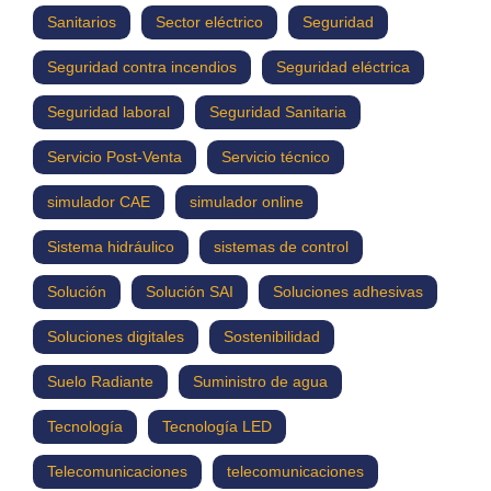
Sanitarios
Sector eléctrico
Seguridad
Seguridad contra incendios
Seguridad eléctrica
Seguridad laboral
Seguridad Sanitaria
Servicio Post-Venta
Servicio técnico
simulador CAE
simulador online
Sistema hidráulico
sistemas de control
Solución
Solución SAI
Soluciones adhesivas
Soluciones digitales
Sostenibilidad
Suelo Radiante
Suministro de agua
Tecnología
Tecnología LED
Telecomunicaciones
telecomunicaciones