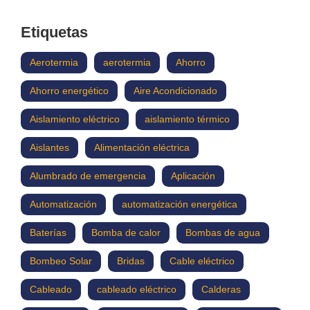
Etiquetas
Aerotermia
aerotermia
Ahorro
Ahorro energético
Aire Acondicionado
Aislamiento eléctrico
aislamiento térmico
Aislantes
Alimentación eléctrica
Alumbrado de emergencia
Aplicación
Automatización
automatización energética
Baterías
Bomba de calor
Bombas de agua
Bombeo Solar
Bridas
Cable eléctrico
Cableado
cableado eléctrico
Calderas