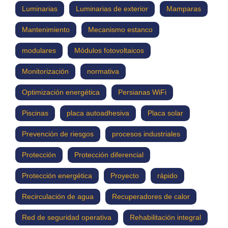
Luminarias
Luminarias de exterior
Mamparas
Mantenimiento
Mecanismo estanco
modulares
Módulos fotovoltaicos
Monitorización
normativa
Optimización energética
Persianas WiFi
Piscinas
placa autoadhesiva
Placa solar
Prevención de riesgos
procesos industriales
Protección
Protección diferencial
Protección energética
Proyecto
rápido
Recirculación de agua
Recuperadores de calor
Red de seguridad operativa
Rehabilitación integral