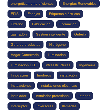
energéticamente eficientes
Energías Renovables
EPIS
Espejos
Etiquetas eléctricas
Exterior
Fabricación
Formación
gas radón
Gestión inteligente
Grifería
Guía de productos
Hidrógeno
Hogar Conectado
Iluminación
Iluminación LED
infraestructuras
Ingeniería
Innovación
Inodoros
instalación
Instalaciones
instalaciones eléctricas
Instalador
instalador profesional
Interior
Interruptor
Inversores
llamadas