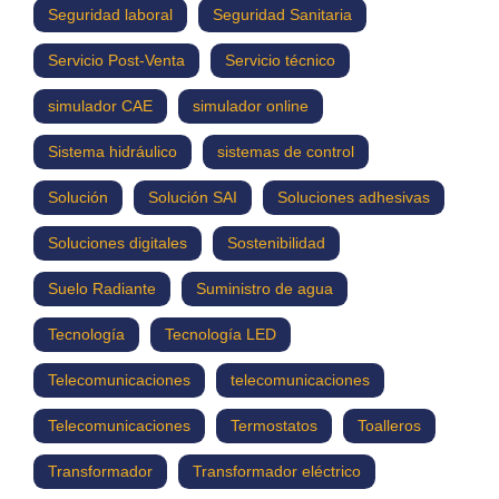
Seguridad laboral
Seguridad Sanitaria
Servicio Post-Venta
Servicio técnico
simulador CAE
simulador online
Sistema hidráulico
sistemas de control
Solución
Solución SAI
Soluciones adhesivas
Soluciones digitales
Sostenibilidad
Suelo Radiante
Suministro de agua
Tecnología
Tecnología LED
Telecomunicaciones
telecomunicaciones
Telecomunicaciones
Termostatos
Toalleros
Transformador
Transformador eléctrico