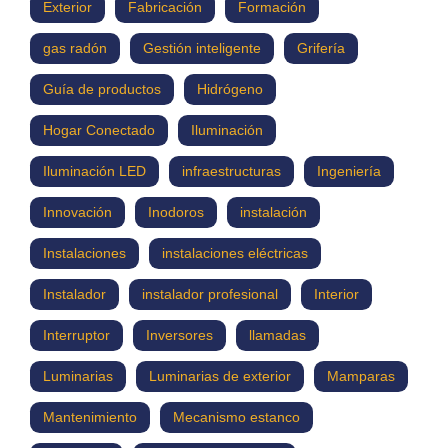
Exterior
Fabricación
Formación
gas radón
Gestión inteligente
Grifería
Guía de productos
Hidrógeno
Hogar Conectado
Iluminación
Iluminación LED
infraestructuras
Ingeniería
Innovación
Inodoros
instalación
Instalaciones
instalaciones eléctricas
Instalador
instalador profesional
Interior
Interruptor
Inversores
llamadas
Luminarias
Luminarias de exterior
Mamparas
Mantenimiento
Mecanismo estanco