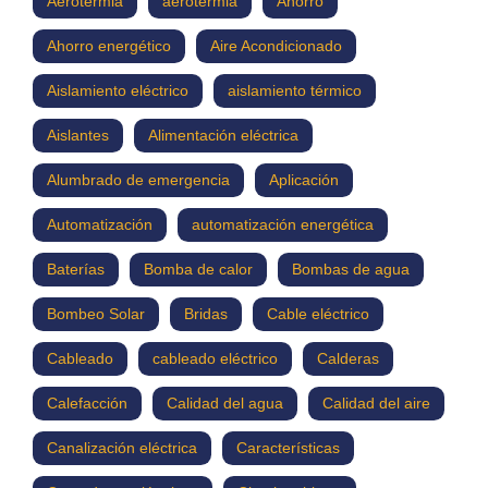
Aerotermia
aerotermia
Ahorro
Ahorro energético
Aire Acondicionado
Aislamiento eléctrico
aislamiento térmico
Aislantes
Alimentación eléctrica
Alumbrado de emergencia
Aplicación
Automatización
automatización energética
Baterías
Bomba de calor
Bombas de agua
Bombeo Solar
Bridas
Cable eléctrico
Cableado
cableado eléctrico
Calderas
Calefacción
Calidad del agua
Calidad del aire
Canalización eléctrica
Características