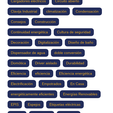
Cargadores eléctricos
Circuito abierto
Clavija Industrial
climatización
Condensación
Consejos
Construcción
Continuidad energética
Cultura de seguridad
Decoración
Digitalización
Diseño de baño
Dispensador de agua
doble conversión
Domótica
Driver aislado
Durabilidad
Eficiencia
eficiencia
Eficiencia energética
Electrificación
Empotrados
En Casa
energéticamente eficientes
Energías Renovables
EPIS
Espejos
Etiquetas eléctricas