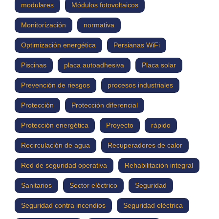
modulares
Módulos fotovoltaicos
Monitorización
normativa
Optimización energética
Persianas WiFi
Piscinas
placa autoadhesiva
Placa solar
Prevención de riesgos
procesos industriales
Protección
Protección diferencial
Protección energética
Proyecto
rápido
Recirculación de agua
Recuperadores de calor
Red de seguridad operativa
Rehabilitación integral
Sanitarios
Sector eléctrico
Seguridad
Seguridad contra incendios
Seguridad eléctrica