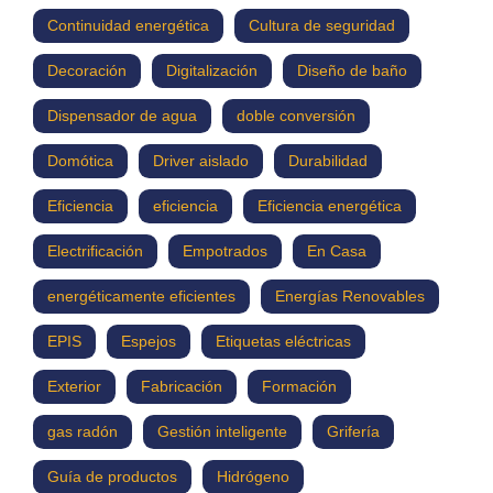
Continuidad energética
Cultura de seguridad
Decoración
Digitalización
Diseño de baño
Dispensador de agua
doble conversión
Domótica
Driver aislado
Durabilidad
Eficiencia
eficiencia
Eficiencia energética
Electrificación
Empotrados
En Casa
energéticamente eficientes
Energías Renovables
EPIS
Espejos
Etiquetas eléctricas
Exterior
Fabricación
Formación
gas radón
Gestión inteligente
Grifería
Guía de productos
Hidrógeno