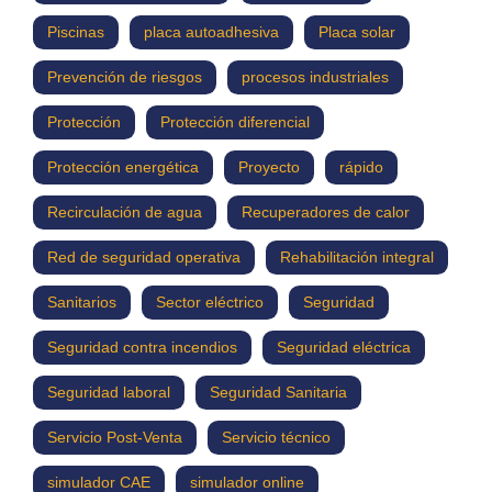
Piscinas
placa autoadhesiva
Placa solar
Prevención de riesgos
procesos industriales
Protección
Protección diferencial
Protección energética
Proyecto
rápido
Recirculación de agua
Recuperadores de calor
Red de seguridad operativa
Rehabilitación integral
Sanitarios
Sector eléctrico
Seguridad
Seguridad contra incendios
Seguridad eléctrica
Seguridad laboral
Seguridad Sanitaria
Servicio Post-Venta
Servicio técnico
simulador CAE
simulador online