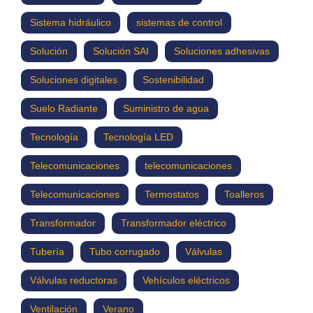
Sistema hidráulico
sistemas de control
Solución
Solución SAI
Soluciones adhesivas
Soluciones digitales
Sostenibilidad
Suelo Radiante
Suministro de agua
Tecnología
Tecnología LED
Telecomunicaciones
telecomunicaciones
Telecomunicaciones
Termostatos
Toalleros
Transformador
Transformador eléctrico
Tubería
Tubo corrugado
Válvulas
Válvulas reductoras
Vehículos eléctricos
Ventilación
Verano