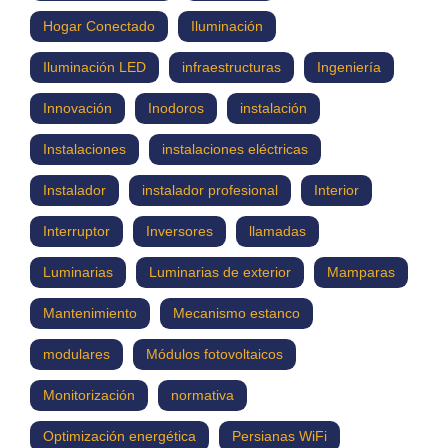
Hogar Conectado
Iluminación
Iluminación LED
infraestructuras
Ingeniería
Innovación
Inodoros
instalación
Instalaciones
instalaciones eléctricas
Instalador
instalador profesional
Interior
Interruptor
Inversores
llamadas
Luminarias
Luminarias de exterior
Mamparas
Mantenimiento
Mecanismo estanco
modulares
Módulos fotovoltaicos
Monitorización
normativa
Optimización energética
Persianas WiFi