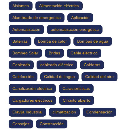
Aislantes
Alimentación eléctrica
Alumbrado de emergencia
Aplicación
Automatización
automatización energética
Baterías
Bomba de calor
Bombas de agua
Bombeo Solar
Bridas
Cable eléctrico
Cableado
cableado eléctrico
Calderas
Calefacción
Calidad del agua
Calidad del aire
Canalización eléctrica
Características
Cargadores eléctricos
Circuito abierto
Clavija Industrial
climatización
Condensación
Consejos
Construcción