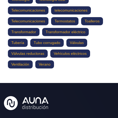
Telecomunicaciones
telecomunicaciones
Telecomunicaciones
Termostatos
Toalleros
Transformador
Transformador eléctrico
Tubería
Tubo corrugado
Válvulas
Válvulas reductoras
Vehículos eléctricos
Ventilación
Verano