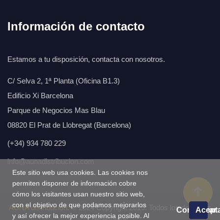
Información de contacto
Estamos a tu disposición, contacta con nosotros.
C/ Selva 2, 1ª Planta (Oficina B1.3)
Edificio Xi Barcelona
Parque de Negocios Mas Blau
08820 El Prat de Llobregat (Barcelona)
(+34) 934 780 229
info@aunadistribucion.com
Este sitio web usa cookies. Las cookies nos
permiten disponer de información cobre
cómo los visitantes usan nuestro sitio web,
con el objetivo de que podamos mejorarlos
AÚNA distribución.
© 2024 Copyright 2019. Todos los derechos
Configurar
Acept
y así ofrecer la mejor experiencia posible. Al
reservados