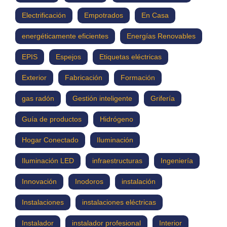
Electrificación
Empotrados
En Casa
energéticamente eficientes
Energías Renovables
EPIS
Espejos
Etiquetas eléctricas
Exterior
Fabricación
Formación
gas radón
Gestión inteligente
Grifería
Guía de productos
Hidrógeno
Hogar Conectado
Iluminación
Iluminación LED
infraestructuras
Ingeniería
Innovación
Inodoros
instalación
Instalaciones
instalaciones eléctricas
Instalador
instalador profesional
Interior