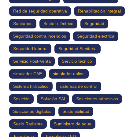
Red de seguridad operativa
Rehabilitación integral
Sanitarios
Sector eléctrico
Seguridad
Seguridad contra incendios
Seguridad eléctrica
Seguridad laboral
Seguridad Sanitaria
Servicio Post-Venta
Servicio técnico
simulador CAE
simulador online
Sistema hidráulico
sistemas de control
Solución
Solución SAI
Soluciones adhesivas
Soluciones digitales
Sostenibilidad
Suelo Radiante
Suministro de agua
Tecnología
Tecnología LED