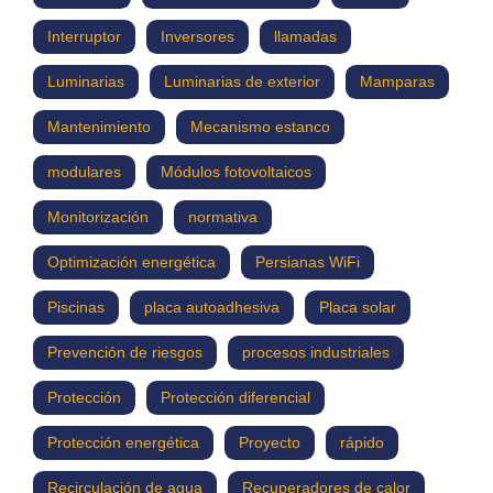
Interruptor
Inversores
llamadas
Luminarias
Luminarias de exterior
Mamparas
Mantenimiento
Mecanismo estanco
modulares
Módulos fotovoltaicos
Monitorización
normativa
Optimización energética
Persianas WiFi
Piscinas
placa autoadhesiva
Placa solar
Prevención de riesgos
procesos industriales
Protección
Protección diferencial
Protección energética
Proyecto
rápido
Recirculación de agua
Recuperadores de calor