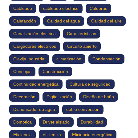
Cableado
cableado eléctrico
Calderas
Calefacción
Calidad del agua
Calidad del aire
Canalización eléctrica
Características
Cargadores eléctricos
Circuito abierto
Clavija Industrial
climatización
Condensación
Consejos
Construcción
Continuidad energética
Cultura de seguridad
Decoración
Digitalización
Diseño de baño
Dispensador de agua
doble conversión
Domótica
Driver aislado
Durabilidad
Eficiencia
eficiencia
Eficiencia energética