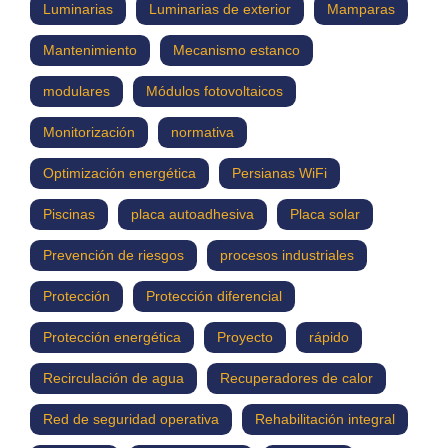
Luminarias
Luminarias de exterior
Mamparas
Mantenimiento
Mecanismo estanco
modulares
Módulos fotovoltaicos
Monitorización
normativa
Optimización energética
Persianas WiFi
Piscinas
placa autoadhesiva
Placa solar
Prevención de riesgos
procesos industriales
Protección
Protección diferencial
Protección energética
Proyecto
rápido
Recirculación de agua
Recuperadores de calor
Red de seguridad operativa
Rehabilitación integral