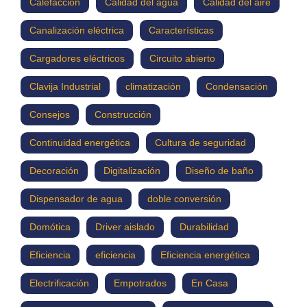
Calefacción
Calidad del agua
Calidad del aire
Canalización eléctrica
Características
Cargadores eléctricos
Circuito abierto
Clavija Industrial
climatización
Condensación
Consejos
Construcción
Continuidad energética
Cultura de seguridad
Decoración
Digitalización
Diseño de baño
Dispensador de agua
doble conversión
Domótica
Driver aislado
Durabilidad
Eficiencia
eficiencia
Eficiencia energética
Electrificación
Empotrados
En Casa