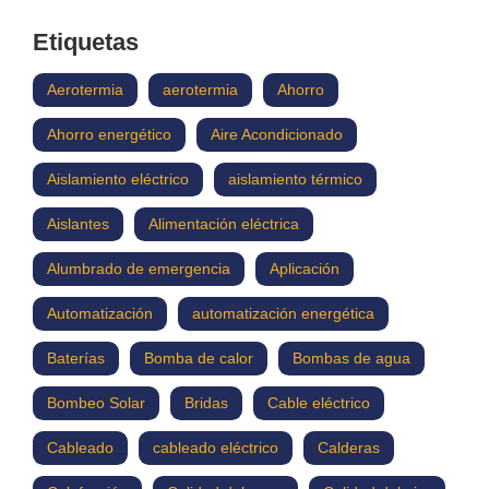
Etiquetas
Aerotermia
aerotermia
Ahorro
Ahorro energético
Aire Acondicionado
Aislamiento eléctrico
aislamiento térmico
Aislantes
Alimentación eléctrica
Alumbrado de emergencia
Aplicación
Automatización
automatización energética
Baterías
Bomba de calor
Bombas de agua
Bombeo Solar
Bridas
Cable eléctrico
Cableado
cableado eléctrico
Calderas