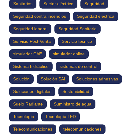
Sanitarios
Sector eléctrico
Seguridad
Seguridad contra incendios
Seguridad eléctrica
Seguridad laboral
Seguridad Sanitaria
Servicio Post-Venta
Servicio técnico
simulador CAE
simulador online
Sistema hidráulico
sistemas de control
Solución
Solución SAI
Soluciones adhesivas
Soluciones digitales
Sostenibilidad
Suelo Radiante
Suministro de agua
Tecnología
Tecnología LED
Telecomunicaciones
telecomunicaciones