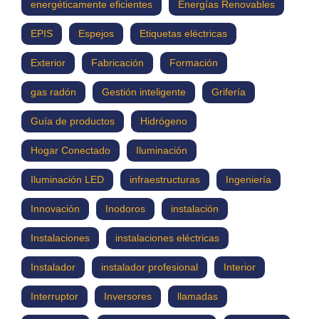
energéticamente eficientes
Energías Renovables
EPIS
Espejos
Etiquetas eléctricas
Exterior
Fabricación
Formación
gas radón
Gestión inteligente
Grifería
Guía de productos
Hidrógeno
Hogar Conectado
Iluminación
Iluminación LED
infraestructuras
Ingeniería
Innovación
Inodoros
instalación
Instalaciones
instalaciones eléctricas
Instalador
instalador profesional
Interior
Interruptor
Inversores
llamadas