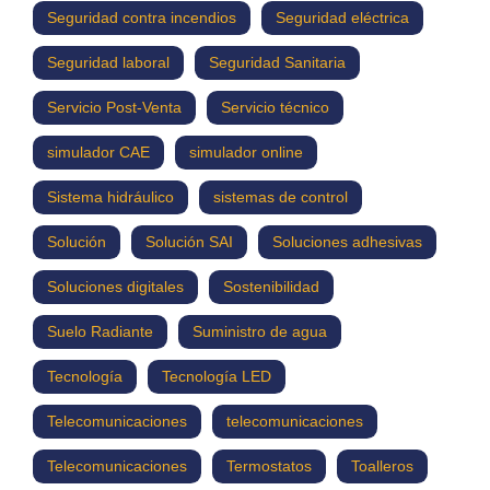
Seguridad contra incendios
Seguridad eléctrica
Seguridad laboral
Seguridad Sanitaria
Servicio Post-Venta
Servicio técnico
simulador CAE
simulador online
Sistema hidráulico
sistemas de control
Solución
Solución SAI
Soluciones adhesivas
Soluciones digitales
Sostenibilidad
Suelo Radiante
Suministro de agua
Tecnología
Tecnología LED
Telecomunicaciones
telecomunicaciones
Telecomunicaciones
Termostatos
Toalleros