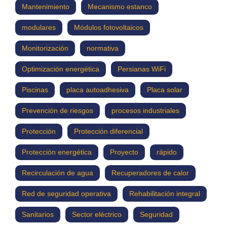
Mantenimiento
Mecanismo estanco
modulares
Módulos fotovoltaicos
Monitorización
normativa
Optimización energética
Persianas WiFi
Piscinas
placa autoadhesiva
Placa solar
Prevención de riesgos
procesos industriales
Protección
Protección diferencial
Protección energética
Proyecto
rápido
Recirculación de agua
Recuperadores de calor
Red de seguridad operativa
Rehabilitación integral
Sanitarios
Sector eléctrico
Seguridad