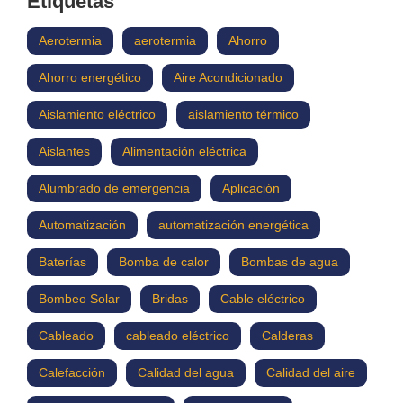
Etiquetas
Aerotermia
aerotermia
Ahorro
Ahorro energético
Aire Acondicionado
Aislamiento eléctrico
aislamiento térmico
Aislantes
Alimentación eléctrica
Alumbrado de emergencia
Aplicación
Automatización
automatización energética
Baterías
Bomba de calor
Bombas de agua
Bombeo Solar
Bridas
Cable eléctrico
Cableado
cableado eléctrico
Calderas
Calefacción
Calidad del agua
Calidad del aire