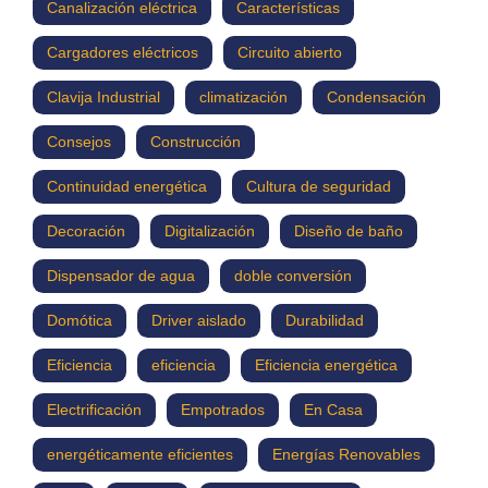
Canalización eléctrica
Características
Cargadores eléctricos
Circuito abierto
Clavija Industrial
climatización
Condensación
Consejos
Construcción
Continuidad energética
Cultura de seguridad
Decoración
Digitalización
Diseño de baño
Dispensador de agua
doble conversión
Domótica
Driver aislado
Durabilidad
Eficiencia
eficiencia
Eficiencia energética
Electrificación
Empotrados
En Casa
energéticamente eficientes
Energías Renovables