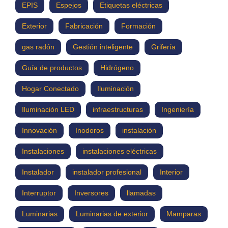
EPIS
Espejos
Etiquetas eléctricas
Exterior
Fabricación
Formación
gas radón
Gestión inteligente
Grifería
Guía de productos
Hidrógeno
Hogar Conectado
Iluminación
Iluminación LED
infraestructuras
Ingeniería
Innovación
Inodoros
instalación
Instalaciones
instalaciones eléctricas
Instalador
instalador profesional
Interior
Interruptor
Inversores
llamadas
Luminarias
Luminarias de exterior
Mamparas