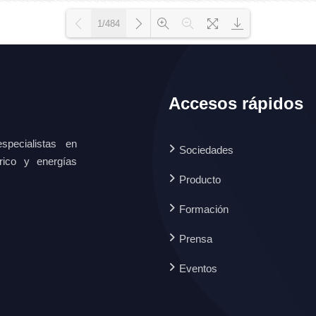
1/484
Loading WEBGL 3D ...
Loading PDF 100% ...
Accesos rápidos
specialistas en
Sociedades
ctrico y energías
Producto
Formación
Prensa
Eventos