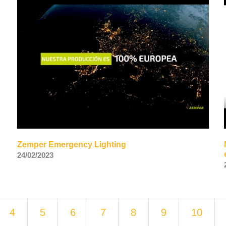
Zemper Emergency Lighting
24/02/2023
4
5
6
7
8
9
10