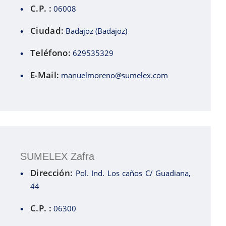
C.P. :
06008
Ciudad:
Badajoz (Badajoz)
Teléfono:
629535329
E-Mail:
manuelmoreno@sumelex.com
SUMELEX Zafra
Dirección:
Pol. Ind. Los caños C/ Guadiana,
44
C.P. :
06300