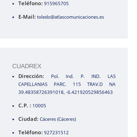
Teléfono:
915965705
E-Mail:
toledo@atlascomunicaciones.es
CUADREX
Dirección:
Pol. Ind. P. IND. LAS
CAPELLANIAS PARC. 115 TRAV.D NA
39.48358726391018, -6.421920529856463
C.P. :
10005
Ciudad:
Cáceres (Cáceres)
Teléfono:
927231512