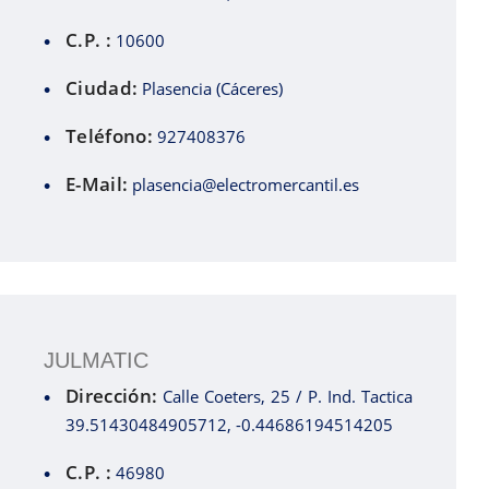
C.P. :
10600
Ciudad:
Plasencia (Cáceres)
Teléfono:
927408376
E-Mail:
plasencia@electromercantil.es
JULMATIC
Dirección:
Calle Coeters, 25 / P. Ind. Tactica
39.51430484905712, -0.44686194514205
C.P. :
46980