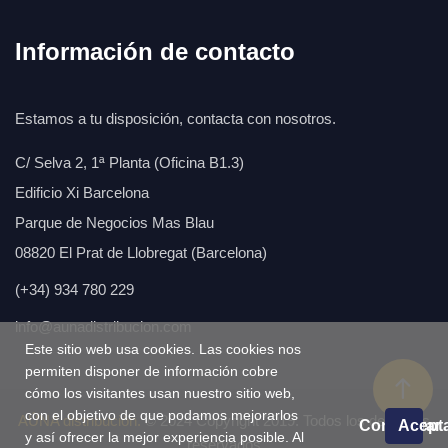
Información de contacto
Estamos a tu disposición, contacta con nosotros.
C/ Selva 2, 1ª Planta (Oficina B1.3)
Edificio Xi Barcelona
Parque de Negocios Mas Blau
08820 El Prat de Llobregat (Barcelona)
(+34) 934 780 229
info@aunadistribucion.com
Este sitio web usa cookies. Las cookies nos
permiten disponer de información cobre
cómo los visitantes usan nuestro sitio web,
con el objetivo de que podamos mejorarlos
AÚNA distribución.
© 2024 Copyright 2019. Todos los derechos
Configurar
Acept
y así ofrecer la mejor experiencia posible. Al
reservados