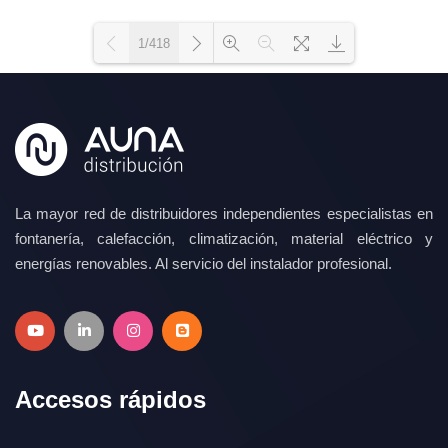
1/418
Loading WEBGL 3D ...
Loading PDF 100% ...
La mayor red de distribuidores independientes especialistas en
fontanería, calefacción, climatización, material eléctrico y
energías renovables. Al servicio del instalador profesional.
Accesos rápidos