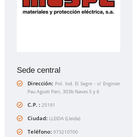
Sede central
Dirección:
Pol. Ind. El Segre - c/ Enginier
Pau Agusti Parc. 303b Naves 5 y 6
C.P. :
25191
Ciudad:
LLEIDA (Lleida)
Teléfono:
973210700