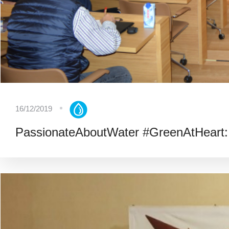
16/12/2019
PassionateAboutWater #GreenAtHeart: 