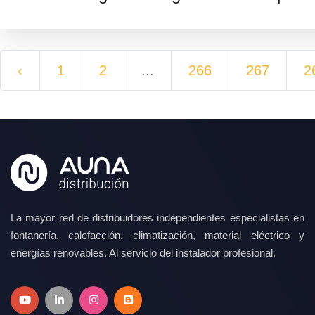
‹
1
2
...
266
267
2
La mayor red de distribuidores independientes especialistas en
fontanería, calefacción, climatización, material eléctrico y
energías renovables. Al servicio del instalador profesional.