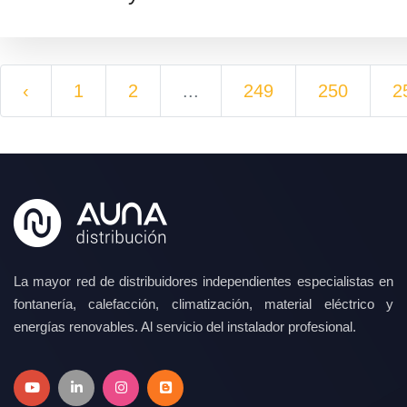
‹
1
2
...
249
250
2
La mayor red de distribuidores independientes especialistas en
fontanería, calefacción, climatización, material eléctrico y
energías renovables. Al servicio del instalador profesional.