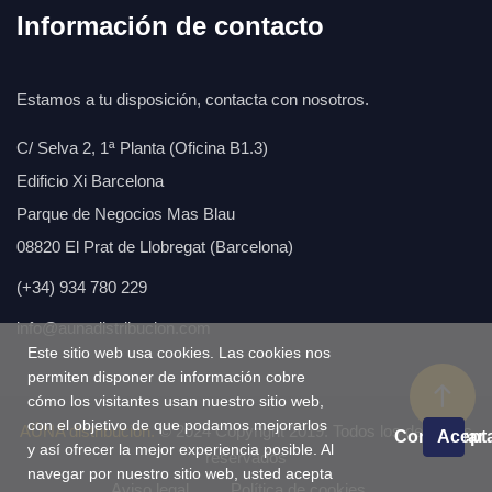
Información de contacto
Estamos a tu disposición, contacta con nosotros.
C/ Selva 2, 1ª Planta (Oficina B1.3)
Edificio Xi Barcelona
Parque de Negocios Mas Blau
08820 El Prat de Llobregat (Barcelona)
(+34) 934 780 229
info@aunadistribucion.com
Este sitio web usa cookies. Las cookies nos
permiten disponer de información cobre
cómo los visitantes usan nuestro sitio web,
con el objetivo de que podamos mejorarlos
AÚNA distribución.
© 2024 Copyright 2019. Todos los derechos
Configurar
Acept
y así ofrecer la mejor experiencia posible. Al
reservados
navegar por nuestro sitio web, usted acepta
Aviso legal
Política de cookies