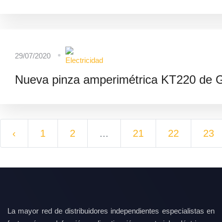
29/07/2020
Nueva pinza amperimétrica KT220 de Gu
‹
1
2
...
21
22
23
La mayor red de distribuidores independientes especialistas en