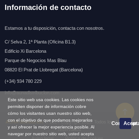
Información de contacto
Estamos a tu disposición, contacta con nosotros.
C/ Selva 2, 1ª Planta (Oficina B1.3)
Edificio Xi Barcelona
Parque de Negocios Mas Blau
08820 El Prat de Llobregat (Barcelona)
(+34) 934 780 229
info@aunadistribucion.com
Este sitio web usa cookies. Las cookies nos
permiten disponer de información cobre
cómo los visitantes usan nuestro sitio web,
con el objetivo de que podamos mejorarlos
AÚNA distribución.
© 2024 Copyright 2019. Todos los derechos
Configurar
Acept
y así ofrecer la mejor experiencia posible. Al
reservados
navegar por nuestro sitio web, usted acepta
Aviso legal
Política de cookies