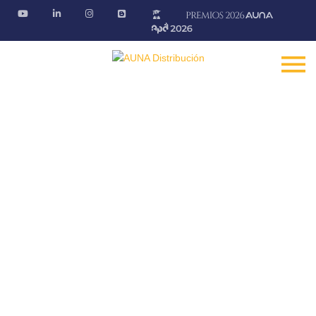
Promociones
En nuestros puntos de venta podrás conseguir las
mejores ofertas
Fontanería · Climatización · EE.RR · Electricidad