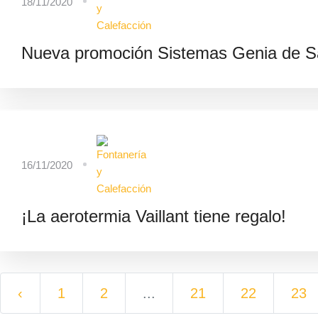
18/11/2020
Nueva promoción Sistemas Genia de Sa
16/11/2020
¡La aerotermia Vaillant tiene regalo!
‹
1
2
...
21
22
23