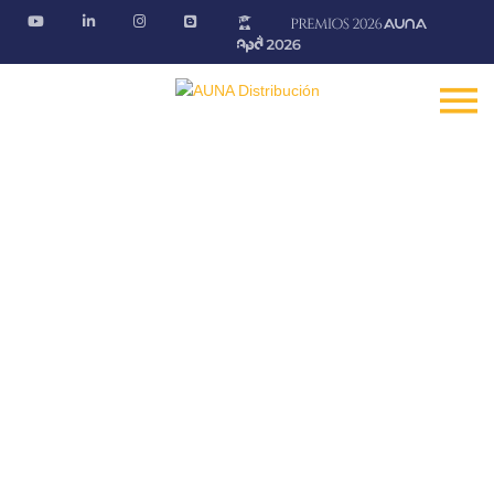
Promociones
En nuestros puntos de venta podrás conseguir las
mejores ofertas
Fontanería · Climatización · EE.RR · Electricidad