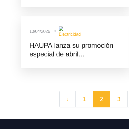
10/04/2026
HAUPA lanza su promoción
especial de abril...
‹
1
2
3