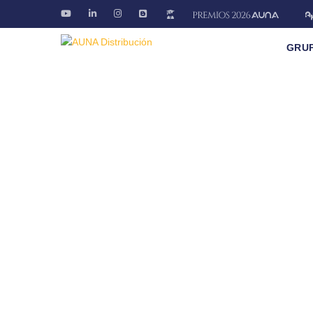
GRU
Promociones
En nuestros puntos de venta podrás conseguir l
Fontanería · Climatización · EE.RR · Electricida