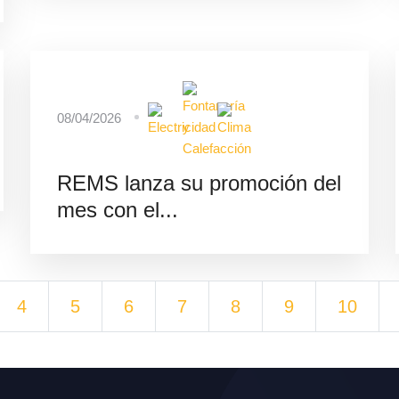
08/04/2026
REMS lanza su promoción del
mes con el...
4
5
6
7
8
9
10