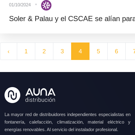
01/10/2024
Soler & Palau y el CSCAE se alían para
‹
1
2
3
4
5
6
La mayor red de distribuidores independientes especialistas en
fontanería, calefacción, climatización, material eléctrico y
energías renovables. Al servicio del instalador profesional.