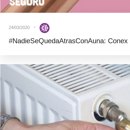
24/03/2020
#NadieSeQuedaAtrasConAuna: Conex B