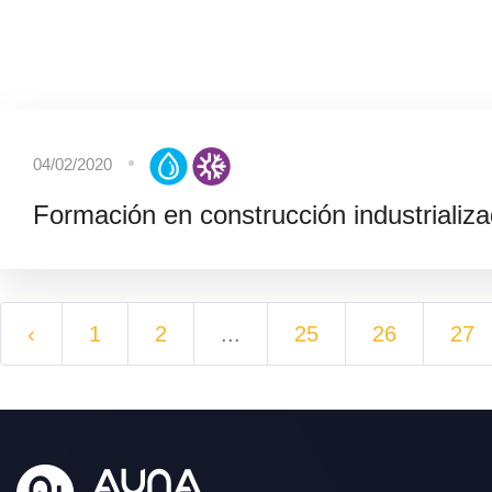
04/02/2020
Formación en construcción industrializa
‹
1
2
...
25
26
27