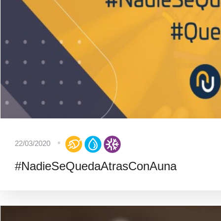
22/03/2020
#NadieSeQuedaAtrasConAuna