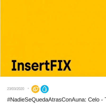
23/03/2020
#NadieSeQuedaAtrasConAuna: Celo - Ta