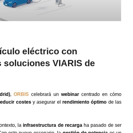
ículo eléctrico con
as soluciones VIARIS de
drid)
,
ORBIS
celebrará un
webinar
centrado en cómo
reducir costes
y asegurar el
rendimiento óptimo
de las
ontexto, la
infraestructura de recarga
ha pasado de ser
Con este nuevo escenario, la
gestión de potencia
es un