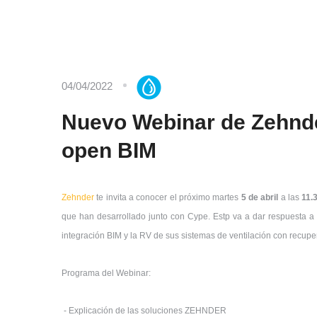
04/04/2022
Nuevo Webinar de Zehnde
open BIM
Zehnder
te invita a conocer el próximo martes
5 de abril
a las
11.
que han desarrollado junto con Cype. Estp va a dar respuesta a
integración BIM y la RV de sus sistemas de ventilación con recuper
Programa del Webinar:
- Explicación de las soluciones ZEHNDER