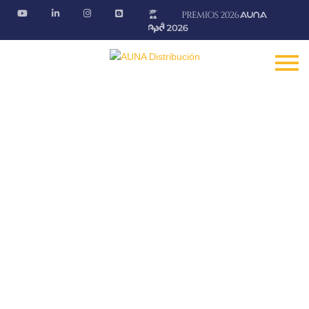
Formación
Mantente informado de los cursos presenciales y
webinars que te ofrecen nuestros proveedores
Fontanería · Climatización · EE.RR · Electricidad