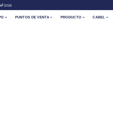
PO
PUNTOS DE VENTA
PRODUCTO
CABEL
y webinars que te ofrecen nuestros proveedores
d