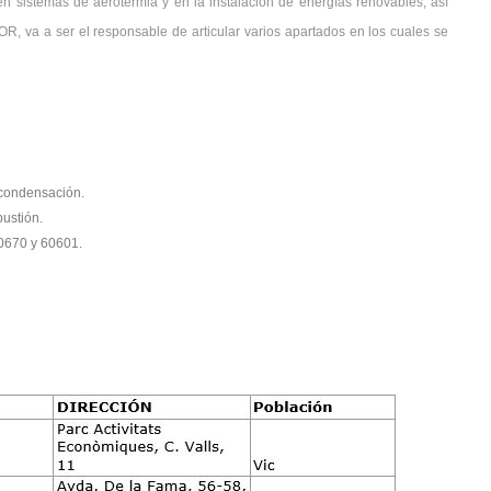
 en sistemas de aerotermia y en la instalación de energías renovables, así
 va a ser el responsable de articular varios apartados en los cuales se
 condensación.
ustión.
0670 y 60601.