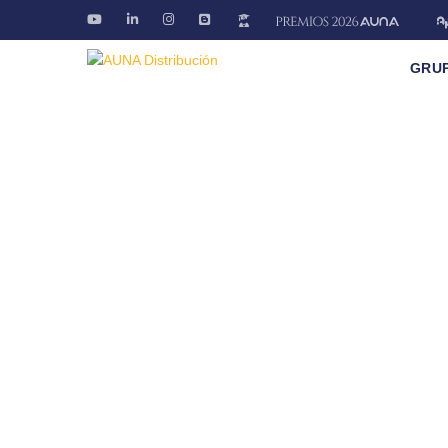
GRU
Formación
Mantente informado de los cursos presenciales 
Fontanería · Climatización · EE.RR · Electricida