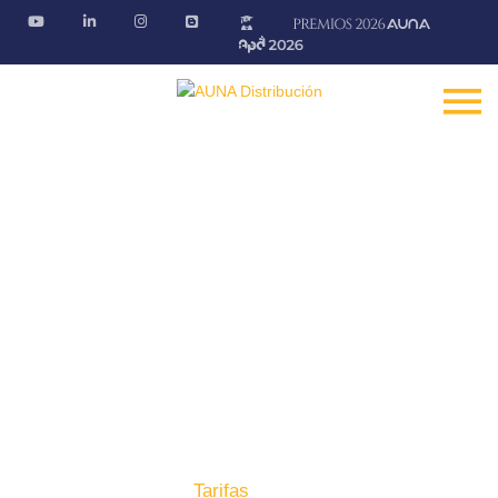
Tarifas
Consulta on-line las tarifas de nuestros proveedores
Fontanería · Climatización · EE.RR · Electricidad
Inicio
Producto
Tarifas