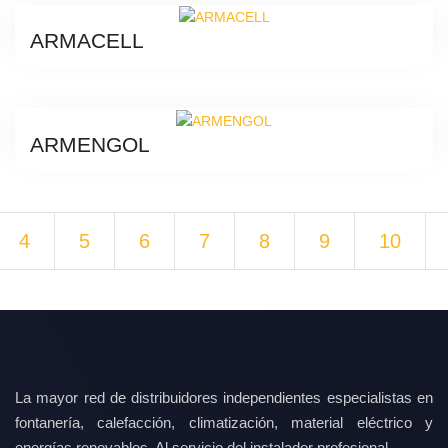
ARMACELL
ARMENGOL
4
5
6
7
8
9
10
La mayor red de distribuidores independientes especialistas en
fontanería, calefacción, climatización, material eléctrico y
energías renovables. Al servicio del instalador profesional.